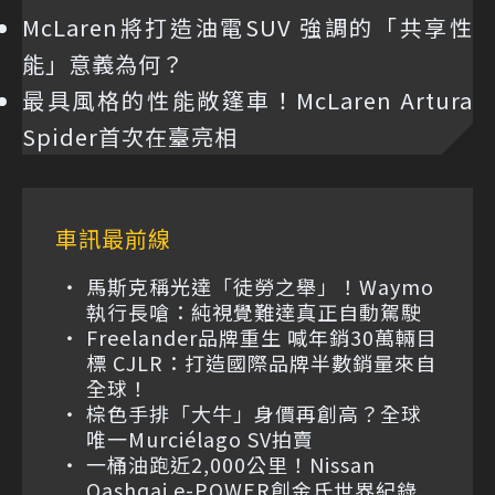
McLaren將打造油電SUV 強調的「共享性
能」意義為何？
最具風格的性能敞篷車！McLaren Artura
Spider首次在臺亮相
車訊最前線
馬斯克稱光達「徒勞之舉」！Waymo
執行長嗆：純視覺難達真正自動駕駛
Freelander品牌重生 喊年銷30萬輛目
標 CJLR：打造國際品牌半數銷量來自
全球！
棕色手排「大牛」身價再創高？全球
唯一Murciélago SV拍賣
一桶油跑近2,000公里！Nissan
Qashqai e-POWER創金氏世界紀錄