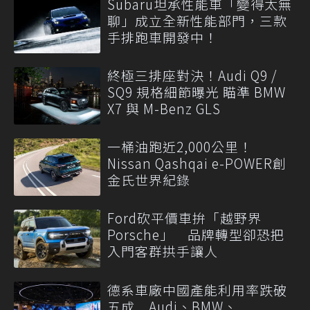
Subaru坦承性能車「變得太無
聊」成立全新性能部門，三款
手排跑車開發中！
終極三排座對決！Audi Q9 /
SQ9 規格細節曝光 瞄準 BMW
X7 與 M-Benz GLS
一桶油跑近2,000公里！
Nissan Qashqai e-POWER創
金氏世界紀錄
Ford砍平價車拚「越野界
Porsche」 品牌轉型卻恐把
入門客群拱手讓人
德系車廠中國產能利用率跌破
五成 Audi、BMW、