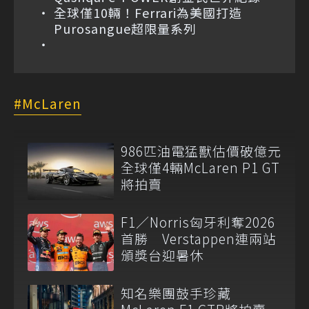
全球僅10輛！Ferrari為美國打造
Purosangue超限量系列
McLaren
986匹油電猛獸估價破億元
全球僅4輛McLaren P1 GT
將拍賣
F1／Norris匈牙利奪2026
首勝 Verstappen連兩站
頒獎台迎暑休
知名樂團鼓手珍藏