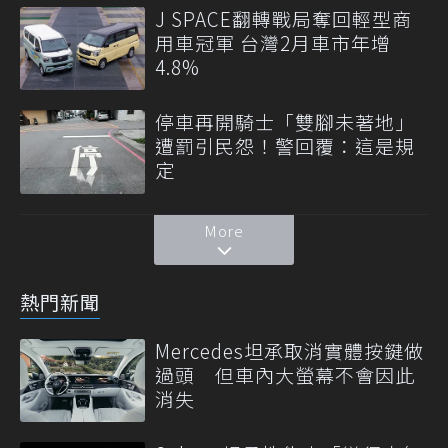
J SPACE翻轉戰局奪回輕型商
用車冠軍 台灣2月車市年增
4.8%
停車再開騎士「雙腳未著地」
遭罰引民怨！警回覆：這是規
定
More
熱門新聞
Mercedes坦承取消實體按鍵做
過頭 但車內大螢幕不會因此
消失