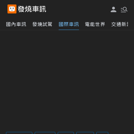
國內車訊
發燒試駕
國際車訊
電能世界
交通新訊