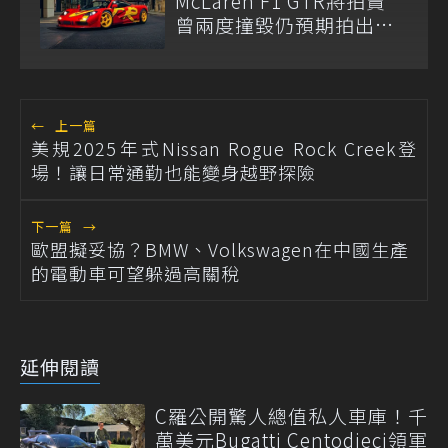
McLaren F1 GTR將拍賣
曾兩度撞毀仍預期拍出天
價
←
上一篇
美規2025年式Nissan Rogue Rock Creek登
場！讓日常通勤也能變身越野探險
下一篇
→
歐盟擬妥協？BMW、Volkswagen在中國生產
的電動車可望躲過高關稅
延伸閱讀
C羅公開驚人總值私人車庫！千
萬美元Bugatti Centodieci領軍