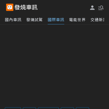
國內車訊
發燒試駕
國際車訊
電能世界
交通新訊