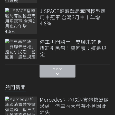
J SPACE翻轉戰局奪回輕型商
用車冠軍 台灣2月車市年增
4.8%
停車再開騎士「雙腳未著地」
遭罰引民怨！警回覆：這是規
定
More
熱門新聞
Mercedes坦承取消實體按鍵做
過頭 但車內大螢幕不會因此
消失