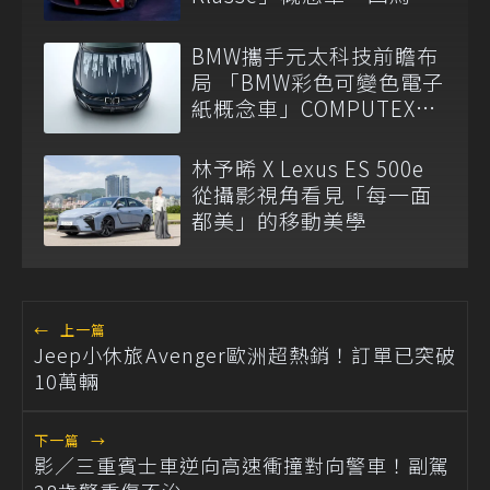
架構細節公開
BMW攜手元太科技前瞻布
局 「BMW彩色可變色電子
紙概念車」COMPUTEX
2026震撼亮相
林予晞 X Lexus ES 500e
從攝影視角看見「每一面
都美」的移動美學
←
上一篇
Jeep小休旅Avenger歐洲超熱銷！訂單已突破
10萬輛
下一篇
→
影／三重賓士車逆向高速衝撞對向警車！副駕