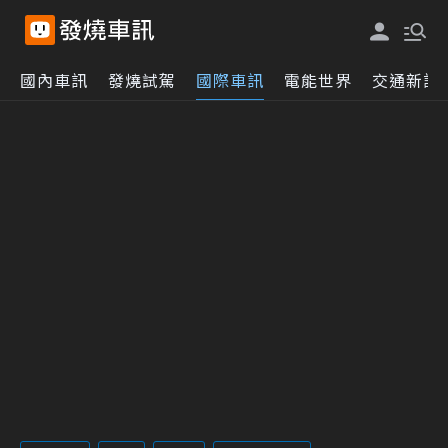
國內車訊
發燒試駕
國際車訊
電能世界
交通新訊