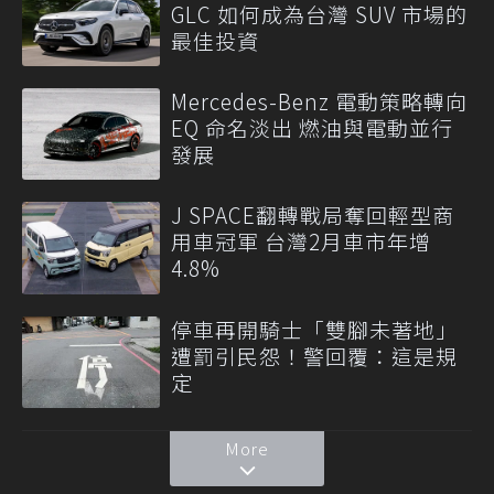
GLC 如何成為台灣 SUV 市場的
最佳投資
Mercedes-Benz 電動策略轉向
EQ 命名淡出 燃油與電動並行
發展
J SPACE翻轉戰局奪回輕型商
用車冠軍 台灣2月車市年增
4.8%
停車再開騎士「雙腳未著地」
遭罰引民怨！警回覆：這是規
定
More