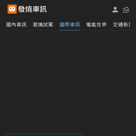
國內車訊
發燒試駕
國際車訊
電能世界
交通新訊