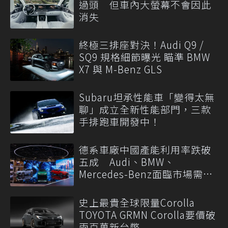
過頭 但車內大螢幕不會因此
消失
終極三排座對決！Audi Q9 /
SQ9 規格細節曝光 瞄準 BMW
X7 與 M-Benz GLS
Subaru坦承性能車「變得太無
聊」成立全新性能部門，三款
手排跑車開發中！
德系車廠中國產能利用率跌破
五成 Audi、BMW、
Mercedes-Benz面臨市場需求
轉變
史上最貴全球限量Corolla
TOYOTA GRMN Corolla要價破
兩百萬新台幣