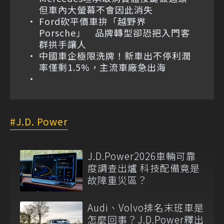
但車內大螢幕不會因此消失
Ford砍平價車拚「越野界
Porsche」 品牌轉型卻恐把入門客
群拱手讓人
中國車企極限洗牌！新車出不停利潤
率僅剩1.5%，主流車廠急出海
J.D. Power
J.D.Power2026車輛可靠
度調查出爐 科技配備竟是
故障重災區？
Audi、Volvo排名末班車是
怎麼回事？J.D.Power釋出