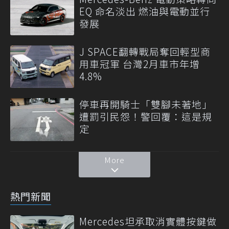
EQ 命名淡出 燃油與電動並行
發展
J SPACE翻轉戰局奪回輕型商
用車冠軍 台灣2月車市年增
4.8%
停車再開騎士「雙腳未著地」
遭罰引民怨！警回覆：這是規
定
More
熱門新聞
Mercedes坦承取消實體按鍵做