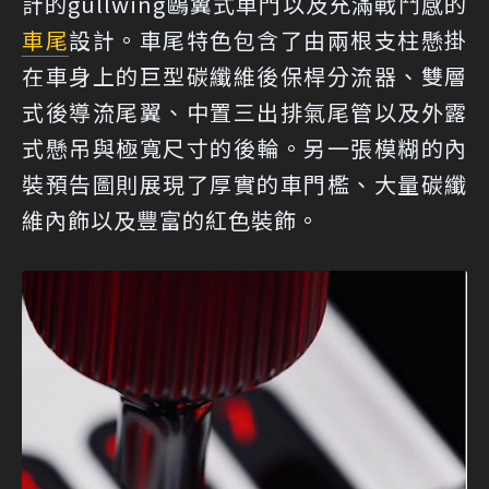
計的gullwing鷗翼式車門以及充滿戰鬥感的
車尾
設計。車尾特色包含了由兩根支柱懸掛
在車身上的巨型碳纖維後保桿分流器、雙層
式後導流尾翼、中置三出排氣尾管以及外露
式懸吊與極寬尺寸的後輪。另一張模糊的內
裝預告圖則展現了厚實的車門檻、大量碳纖
維內飾以及豐富的紅色裝飾。