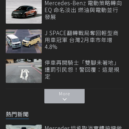
Mercedes-Benz 電動策略轉向
EQ 命名淡出 燃油與電動並行
發展
J SPACE翻轉戰局奪回輕型商
用車冠軍 台灣2月車市年增
4.8%
停車再開騎士「雙腳未著地」
遭罰引民怨！警回覆：這是規
定
More
熱門新聞
Mercedes坦承取消實體按鍵做