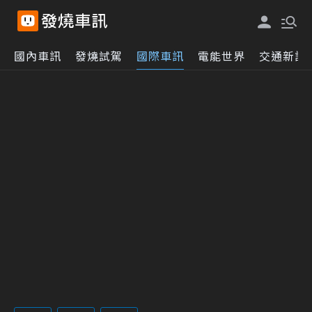
國內車訊
發燒試駕
國際車訊
電能世界
交通新訊