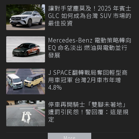
讓對手望塵莫及！2025 年賓士
GLC 如何成為台灣 SUV 市場的
最佳投資
Mercedes-Benz 電動策略轉向
EQ 命名淡出 燃油與電動並行
發展
J SPACE翻轉戰局奪回輕型商
用車冠軍 台灣2月車市年增
4.8%
停車再開騎士「雙腳未著地」
遭罰引民怨！警回覆：這是規
定
More