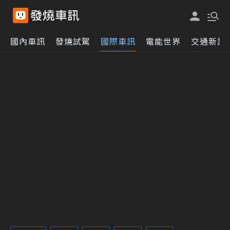
國內車訊
發燒試駕
國際車訊
電能世界
交通新訊