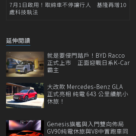
7月1日啟用！取締車不停讓行人 基隆再增10
處科技執法
延伸閱讀
就是要侵門踏戶！BYD Racco
正式上市 正面迎戰日系K-Car
霸主
大改款 Mercedes-Benz GLA
正式亮相 純電 643 公里續航小
休旅！
Genesis旗艦與入門雙向佈局
GV90純電休旅與V8中置跑車同