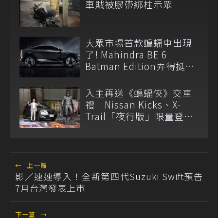
車賊被膠帶綁柱示眾
大眾市場首款蝙蝠車出現
了! Mahindra BE 6
Batman Edition弄得挺像
一回事的
入主再送《蝙蝠俠》交車
禮 Nissan Kicks、X-
Trail「夜行版」限量登
場！
←
上一篇
影／速速導入！全新第四代Suzuki Swift預告
7月台灣發表上市
下一篇
→