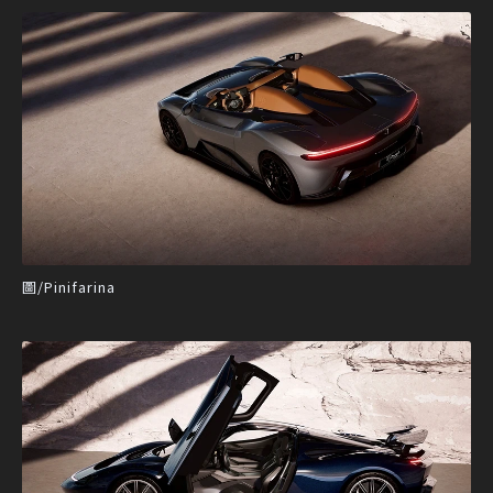
圖/Pinifarina