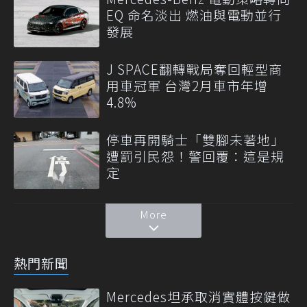
EQ 命名淡出 燃油與電動並行
發展
J SPACE翻轉戰局奪回輕型商
用車冠軍 台灣2月車市年增
4.8%
停車再開騎士「雙腳未著地」
遭罰引民怨！警回覆：這是規
定
More
熱門新聞
Mercedes坦承取消實體按鍵做