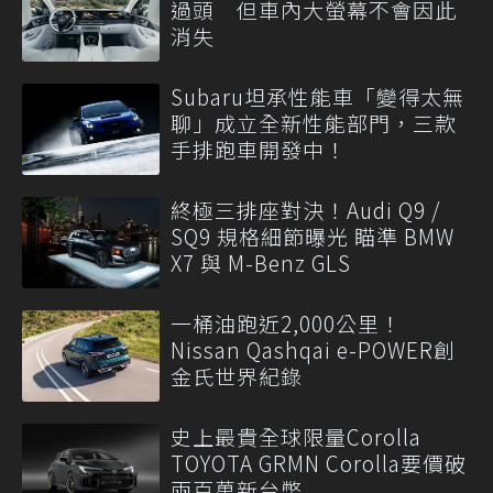
過頭 但車內大螢幕不會因此
消失
Subaru坦承性能車「變得太無
聊」成立全新性能部門，三款
手排跑車開發中！
終極三排座對決！Audi Q9 /
SQ9 規格細節曝光 瞄準 BMW
X7 與 M-Benz GLS
一桶油跑近2,000公里！
Nissan Qashqai e-POWER創
金氏世界紀錄
史上最貴全球限量Corolla
TOYOTA GRMN Corolla要價破
兩百萬新台幣