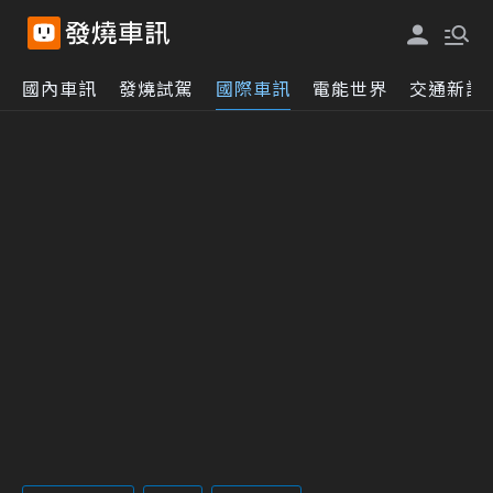
國內車訊
發燒試駕
國際車訊
電能世界
交通新訊