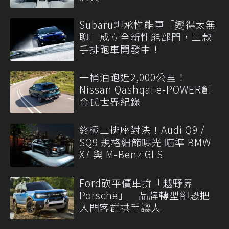
Subaru坦承性能車「變得太無
聊」成立全新性能部門，三款
手排跑車開發中！
一桶油跑近2,000公里！
Nissan Qashqai e-POWER創
金氏世界紀錄
終極三排座對決！Audi Q9 /
SQ9 規格細節曝光 瞄準 BMW
X7 與 M-Benz GLS
Ford砍平價車拚「越野界
Porsche」 品牌轉型卻恐把
入門客群拱手讓人