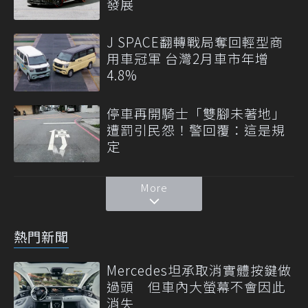
發展
J SPACE翻轉戰局奪回輕型商
用車冠軍 台灣2月車市年增
4.8%
停車再開騎士「雙腳未著地」
遭罰引民怨！警回覆：這是規
定
More
熱門新聞
Mercedes坦承取消實體按鍵做
過頭 但車內大螢幕不會因此
消失