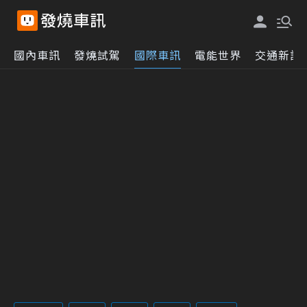
國內車訊
發燒試駕
國際車訊
電能世界
交通新訊