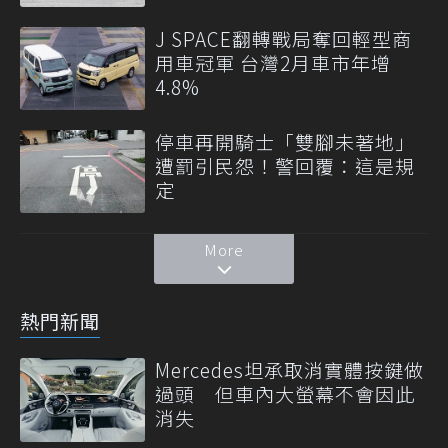
J SPACE翻轉戰局奪回輕型商
用車冠軍 台灣2月車市年增
4.8%
停車再開騎士「雙腳未著地」
遭罰引民怨！警回覆：這是規
定
More
熱門新聞
Mercedes坦承取消實體按鍵做
過頭 但車內大螢幕不會因此
消失