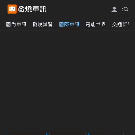
國內車訊
發燒試駕
國際車訊
電能世界
交通新訊