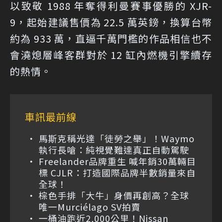
以致敬 1988 年奪得利曼賽事優勝的 XJR-
9，起始建議售價為 22.5 萬英鎊，換算台幣
約為 933 萬，直逼千萬門檻的作品相信也不
會澆熄層峰客群對於 12 缸內燃機引擎續存
的熱情。
車訊最前線
馬斯克稱光達「徒勞之舉」！Waymo
執行長嗆：純視覺難達真正自動駕駛
Freelander品牌重生 喊年銷30萬輛目
標 CJLR：打造國際品牌半數銷量來自
全球！
棕色手排「大牛」身價再創高？全球
唯一Murciélago SV拍賣
一桶油跑近2,000公里！Nissan