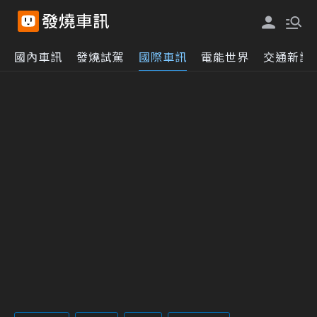
國內車訊
發燒試駕
國際車訊
電能世界
交通新訊