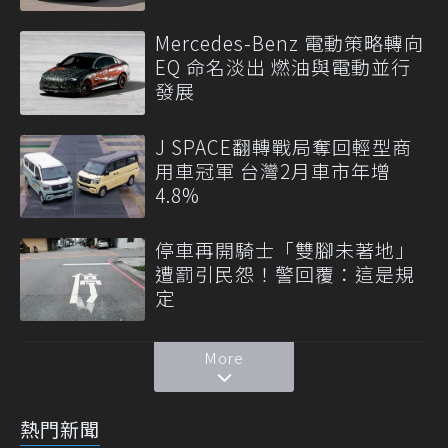
Mercedes-Benz 電動策略轉向
EQ 命名淡出 燃油與電動並行
發展
J SPACE翻轉戰局奪回輕型商
用車冠軍 台灣2月車市年增
4.8%
停車再開騎士「雙腳未著地」
遭罰引民怨！警回覆：這是規
定
More
熱門新聞