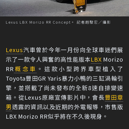
Lexus LBX Morizo RR Concept。 記者趙駿宏／攝影
Lexus
汽車曾於今年一月份向全球車迷們展
示了一款令人興奮的高性能版本
LBX
Morizo
RR
概念車
。這款小型跨界車型植入了
Toyota豐田GR Yaris暴力小鴨的三缸渦輪引
擎，並搭載了尚未發布的全新8速自排變速
箱。從Lexus原廠宣傳影片中，會長
豐田章
男
透露的資訊以及近期的外電報導，市售版
LBX Morizo RR似乎將在不久後現身。