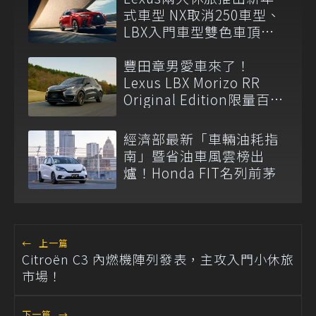
式車型 NX取消250車型、
LBX入門車型雙色車頂改
為選配
豐田章男愛車來了！
Lexus LBX Morizo RR
Original Edition限量百台
以抽籤方式販售！
經濟部最新「車輛油耗指
南」暨省油車風雲榜出
爐！Honda FIT名列前茅
←
上一篇
Citroën C3 內燃機陣列發表，主攻入門小休旅
市場！
下一篇
→