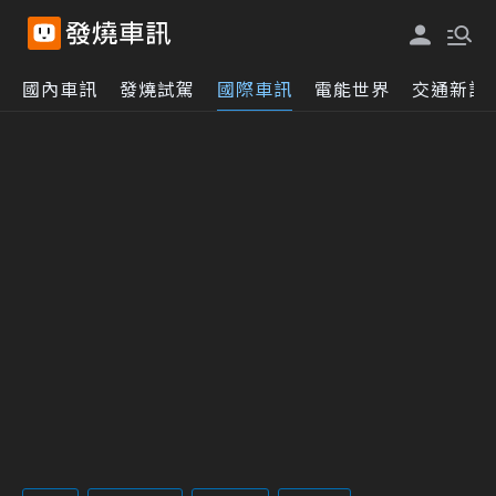
國內車訊
發燒試駕
國際車訊
電能世界
交通新訊