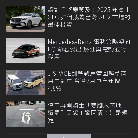
讓對手望塵莫及！2025 年賓士
GLC 如何成為台灣 SUV 市場的
最佳投資
Mercedes-Benz 電動策略轉向
EQ 命名淡出 燃油與電動並行
發展
J SPACE翻轉戰局奪回輕型商
用車冠軍 台灣2月車市年增
4.8%
停車再開騎士「雙腳未著地」
遭罰引民怨！警回覆：這是規
定