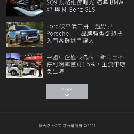
SQ9 規格細節曝光 瞄準 BMW
X7 與 M-Benz GLS
Ford砍平價車拚「越野界
Porsche」 品牌轉型卻恐把
入門客群拱手讓人
中國車企極限洗牌！新車出不
停利潤率僅剩1.5%，主流車廠
急出海
More
聯合線上公司 著作權所有 ©2021