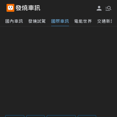
國內車訊
發燒試駕
國際車訊
電能世界
交通新訊