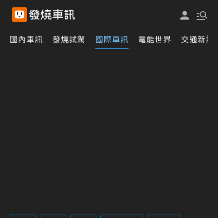
國內車訊
發燒試駕
國際車訊
電能世界
交通新訊