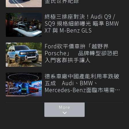
金氏世界紀錄
終極三排座對決！Audi Q9 /
SQ9 規格細節曝光 瞄準 BMW
X7 與 M-Benz GLS
Ford砍平價車拚「越野界
Porsche」 品牌轉型卻恐把
入門客群拱手讓人
德系車廠中國產能利用率跌破
五成 Audi、BMW、
Mercedes-Benz面臨市場需求
轉變
More