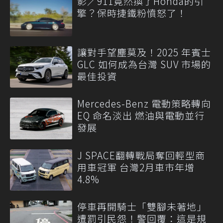
影／911竟然換了Honda的引
擎？保時捷鐵粉憤怒了！
讓對手望塵莫及！2025 年賓士
GLC 如何成為台灣 SUV 市場的
最佳投資
Mercedes-Benz 電動策略轉向
EQ 命名淡出 燃油與電動並行
發展
J SPACE翻轉戰局奪回輕型商
用車冠軍 台灣2月車市年增
4.8%
停車再開騎士「雙腳未著地」
遭罰引民怨！警回覆：這是規