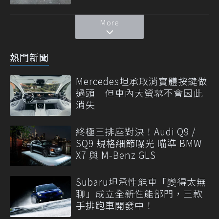
More
熱門新聞
Mercedes坦承取消實體按鍵做
過頭 但車內大螢幕不會因此
消失
終極三排座對決！Audi Q9 /
SQ9 規格細節曝光 瞄準 BMW
X7 與 M-Benz GLS
Subaru坦承性能車「變得太無
聊」成立全新性能部門，三款
手排跑車開發中！