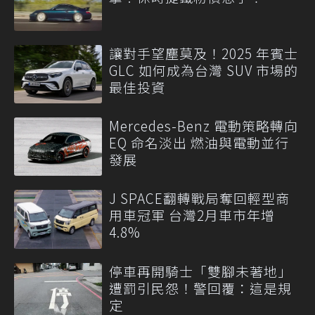
讓對手望塵莫及！2025 年賓士
GLC 如何成為台灣 SUV 市場的
最佳投資
Mercedes-Benz 電動策略轉向
EQ 命名淡出 燃油與電動並行
發展
J SPACE翻轉戰局奪回輕型商
用車冠軍 台灣2月車市年增
4.8%
停車再開騎士「雙腳未著地」
遭罰引民怨！警回覆：這是規
定