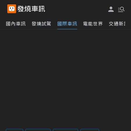
國內車訊
發燒試駕
國際車訊
電能世界
交通新訊