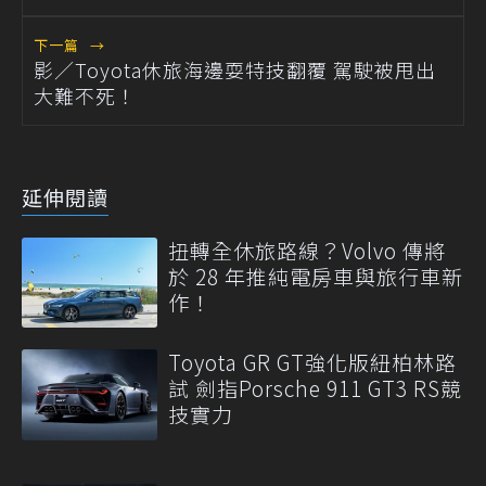
下一篇
→
影／Toyota休旅海邊耍特技翻覆 駕駛被甩出
大難不死！
延伸閱讀
扭轉全休旅路線？Volvo 傳將
於 28 年推純電房車與旅行車新
作！
Toyota GR GT強化版紐柏林路
試 劍指Porsche 911 GT3 RS競
技實力