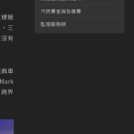
汽燃費查詢及繳費
這樣競
監理服務網
次，三
菱沒有
經典車
ark
列跨界