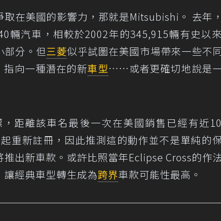
在美國的影響力，那就是Mitsubishi。 去年
0輛汽車，相較於2002年的345,915輛有史以
小部分。但
三菱
似乎試圖在美國市場帶來一些不
請，指向一種潛在的新
車型
……或者更確切地說是
商標，距離該車名最後一次在美國銷售已經有近1
er一起重新註冊，因此推測這的動作並不是單純的
新車款。或許比照當年Eclipse Cross的作
，讓經典車型轉生成為
跨界
車款可能性最高。