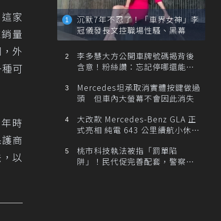
，這家
沉默7年不忍了！「車界女神」李
冠儀發長文控職場性騷、黑幕
來銷量
同，外
李多慧大方公開車牌號碼揭背後
含意！粉絲讚：忘記停哪還能幫
一種可
忙找車
Mercedes坦承取消實體按鍵做過
頭 但車內大螢幕不會因此消失
大改款 Mercedes-Benz GLA 正
0年時
式亮相 純電 643 公里續航小休
保護商
旅！
桃市科技執法被指「罰單陷
法，以
阱」！民代促完善配套，警察局
提數據回應