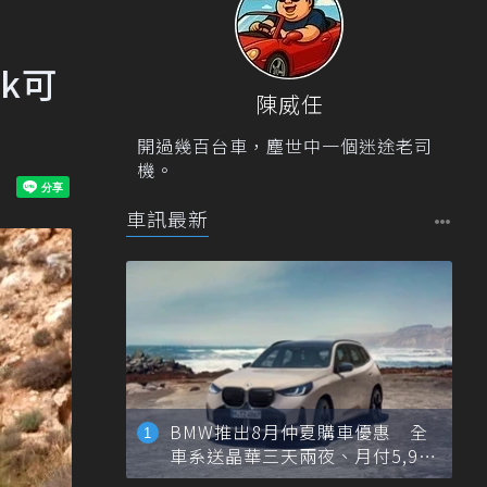
ck可
陳威任
開過幾百台車，塵世中一個迷途老司
機。
車訊最新
BMW推出8月仲夏購車優惠 全
車系送晶華三天兩夜、月付5,900
元起