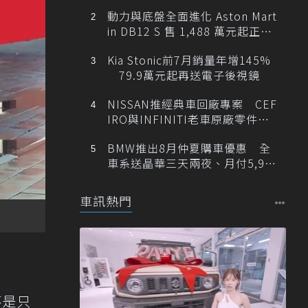
動力與底盤全面進化 Aston Mart
in DB12 S 售 1,488 萬元起正式
登台
Kia Stonic前7月銷量年增145%
79.9萬元起再送電子後視鏡
NISSAN推經典車回廠專案 CEF
IRO與INFINITI老車原廠零件最
低1折
BMW推出8月仲夏購車優惠 全
車系送晶華三天兩夜、月付5,900
元起
車訊熱門
不是只