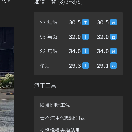
油價一覽 (8/3~8/9)
30.5
30.5
92 無鉛
32.0
32.0
95 無鉛
34.0
34.0
98 無鉛
29.3
29.1
柴油
汽車工具
國道即時車況
合格汽車代驗廠列表
交通違規查詢結果