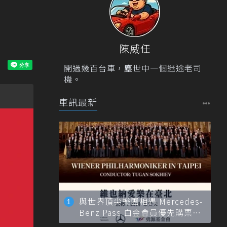
陳威任
開過幾百台車，塵世中一個迷途老司
機。
車訊最新
與世界頂尖樂團相遇 Mercedes-
Benz Pass 白金會員優先購票維
也納愛樂