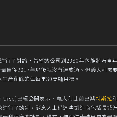
tis進行了討論，希望該公司到2030年內能將汽車
產量自從2017年以後就沒有達成過。但義大利需
生產剩餘的每每年30萬輛目標。
h Urso)已經公開表示，義大利此前已與
特斯拉
務進行了談判，消息人士稱這些製造商包括長城
匈牙利建廠的計劃，現在人們相信奇瑞已成為最