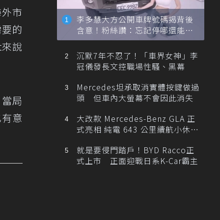
海外市
李多慧大方公開車牌號碼揭背後
需要的
含意！粉絲讚：忘記停哪還能幫
忙找車
t來說
沉默7年不忍了！「車界女神」李
冠儀發長文控職場性騷、黑幕
Mercedes坦承取消實體按鍵做過
頭 但車內大螢幕不會因此消失
利當局
也有意
大改款 Mercedes-Benz GLA 正
式亮相 純電 643 公里續航小休
旅！
就是要侵門踏戶！BYD Racco正
式上市 正面迎戰日系K-Car霸主