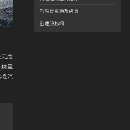
汽燃費查詢及繳費
監理服務網
歷史應
車
銷量
燃機汽