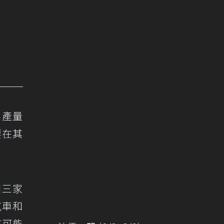
年產量
要在其
和三家
汽車和
有可能