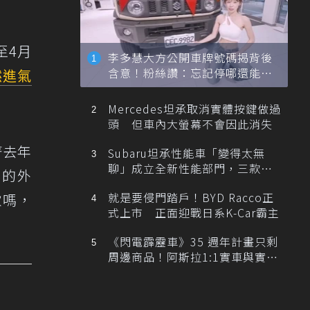
至4月
李多慧大方公開車牌號碼揭背後
含意！粉絲讚：忘記停哪還能幫
然進氣
忙找車
Mercedes坦承取消實體按鍵做過
頭 但車內大螢幕不會因此消失
著去年
Subaru坦承性能車「變得太無
聊」成立全新性能部門，三款手
化的外
排跑車開發中！
就是要侵門踏戶！BYD Racco正
款嗎，
式上市 正面迎戰日系K-Car霸主
《閃電霹靂車》35 週年計畫只剩
周邊商品！阿斯拉1:1實車與實體
展覽雙雙喊卡