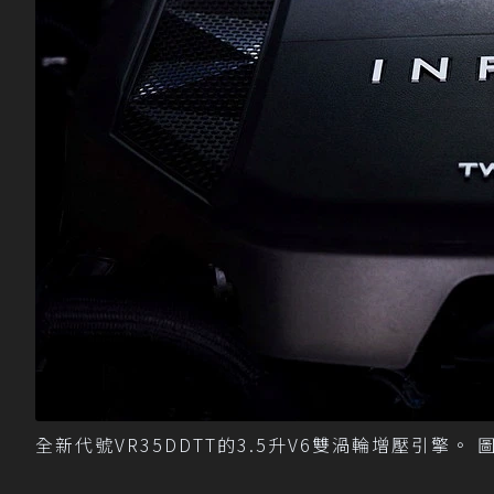
全新代號VR35DDTT的3.5升V6雙渦輪增壓引擎。 圖／I