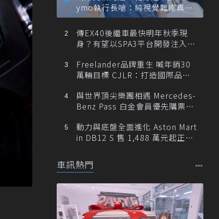
ymo執行長嗆：純視覺難達真正
自動駕駛
傳EX40後繼車最快明年秋季現
身？有望以SPA3平台開發注入80
0V動力
Freelander品牌重生 喊年銷30
萬輛目標 CJLR：打造國際品牌
半數銷量來自全球！
與世界頂尖樂團相遇 Mercedes-
Benz Pass 白金會員優先購票維
也納愛樂
動力與底盤全面進化 Aston Mart
in DB12 S 售 1,488 萬元起正式
登台
車訊熱門