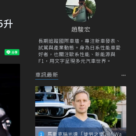
5升
趙駿宏
長期追蹤國際車壇，專注新車發表、
試駕與產業動態。身為日系性能車愛
好者，也關注歐系性能、新能源與
F1，用文字呈現多元汽車世界。
車訊最新
馬斯克稱光達「徒勞之舉」！Wa