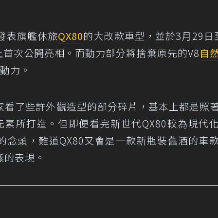
日發表旗艦休旅
QX80
的大改款車型，並於3月29日
展上首次公開亮相。而動力部分將捨棄原先的V8
自
動力。
i給大家看了些許外觀造型的部分碎片，基本上都是照
念車的元素所打造。但即便看完新世代QX80較為現代
的念頭，難道QX80又會是一款新瓶裝舊酒的車
樣的表現。