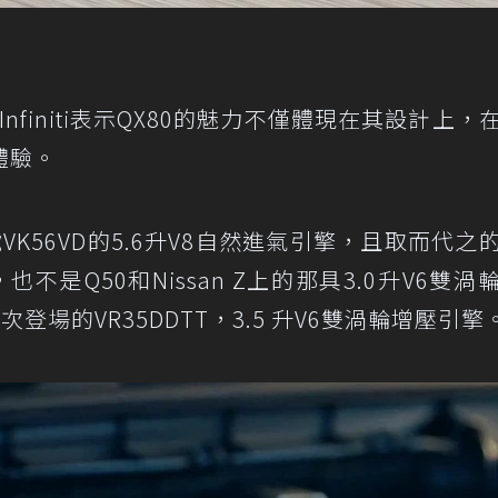
nfiniti表示QX80的魅力不僅體現在其設計上，
體驗。
VK56VD的5.6升V8自然進氣引擎，且取而代之
是Q50和Nissan Z上的那具3.0升V6雙渦
首次登場的VR35DDTT，3.5 升V6雙渦輪增壓引擎