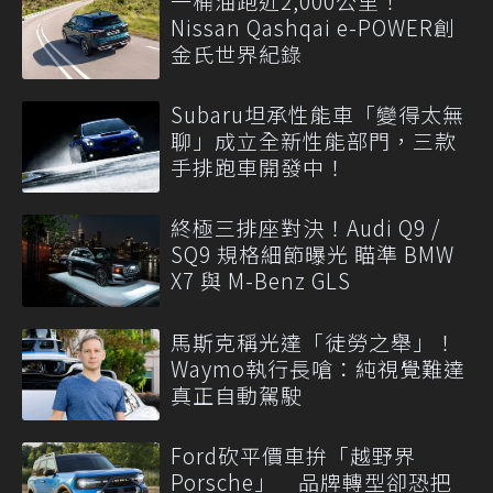
一桶油跑近2,000公里！
Nissan Qashqai e-POWER創
金氏世界紀錄
Subaru坦承性能車「變得太無
聊」成立全新性能部門，三款
手排跑車開發中！
終極三排座對決！Audi Q9 /
SQ9 規格細節曝光 瞄準 BMW
X7 與 M-Benz GLS
馬斯克稱光達「徒勞之舉」！
Waymo執行長嗆：純視覺難達
真正自動駕駛
Ford砍平價車拚「越野界
Porsche」 品牌轉型卻恐把