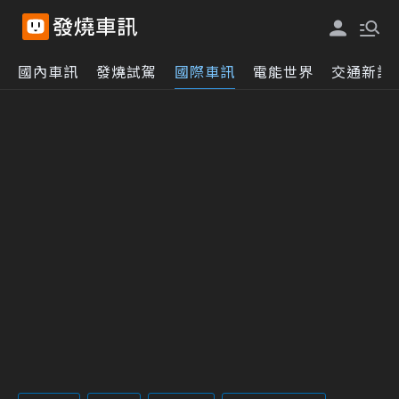
國內車訊
發燒試駕
國際車訊
電能世界
交通新訊