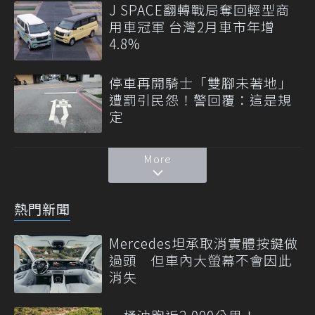
J SPACE翻轉戰局奪回輕型商
用車冠軍 台灣2月車市年增
4.8%
停車再開騎士「雙腳未著地」
遭罰引民怨！警回覆：這是規
定
More
熱門新聞
Mercedes坦承取消實體按鍵做
過頭 但車內大螢幕不會因此
消失