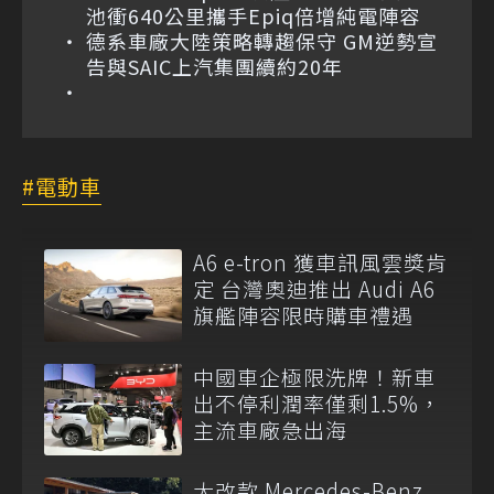
池衝640公里攜手Epiq倍增純電陣容
德系車廠大陸策略轉趨保守 GM逆勢宣
告與SAIC上汽集團續約20年
電動車
A6 e-tron 獲車訊風雲獎肯
定 台灣奧迪推出 Audi A6
旗艦陣容限時購車禮遇
中國車企極限洗牌！新車
出不停利潤率僅剩1.5%，
主流車廠急出海
大改款 Mercedes-Benz