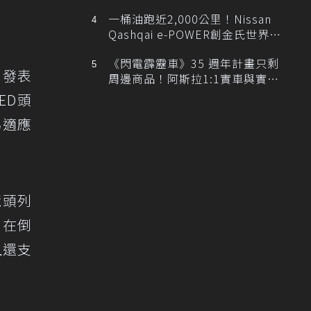
排跑車開發中！
一桶油跑近2,000公里！Nissan
Qashqai e-POWER創金氏世界紀
錄
《閃電霹靂車》35 週年計畫只剩
C）發表
周邊商品！阿斯拉1:1實車與實體
展覽雙雙喊卡
ED頭
為適應
鏡頭列
，在倒
且還支