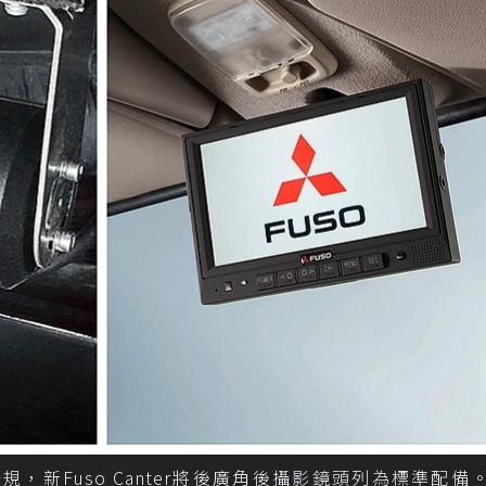
規，新Fuso Canter將後廣角後攝影鏡頭列為標準配備。