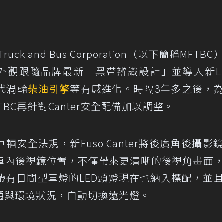
 Truck and Bus Corporation（以下簡稱MFTB
外觀跟隨品牌最新「黑帶辨識設計」並導入新L
代渦輪
柴油引擎
等有感進化。時隔3年多之後，
BC再針對Canter安全配備加以調整。
輛安全法規，新Fuso Canter將後廣角後攝影
車內後視鏡位置，不僅帶來更清晰的後視角畫面
帶有日間型車燈的LED頭燈現在也納入標配，並
通與環境狀況，自動切換遠光燈。