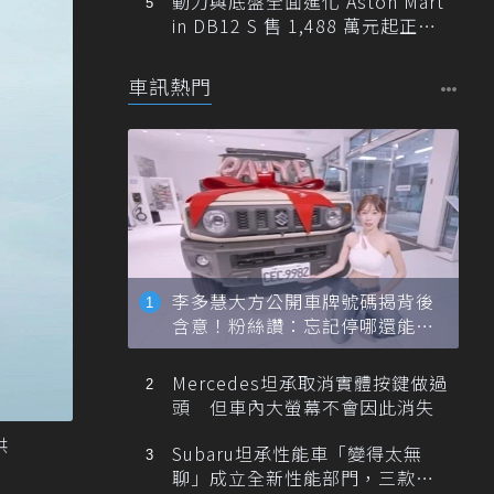
動力與底盤全面進化 Aston Mart
in DB12 S 售 1,488 萬元起正式
登台
車訊熱門
李多慧大方公開車牌號碼揭背後
含意！粉絲讚：忘記停哪還能幫
忙找車
Mercedes坦承取消實體按鍵做過
頭 但車內大螢幕不會因此消失
供
Subaru坦承性能車「變得太無
聊」成立全新性能部門，三款手