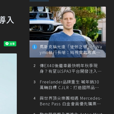
，導入
馬斯克稱光達「徒勞之舉」！Wa
ymo執行長嗆：純視覺難達真正
自動駕駛
傳EX40後繼車最快明年秋季現
身？有望以SPA3平台開發注入80
0V動力
Freelander品牌重生 喊年銷30
萬輛目標 CJLR：打造國際品牌
半數銷量來自全球！
與世界頂尖樂團相遇 Mercedes-
Benz Pass 白金會員優先購票維
也納愛樂