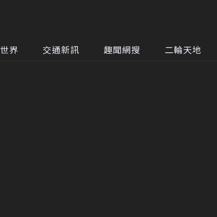
世界
交通新訊
趣聞網搜
二輪天地