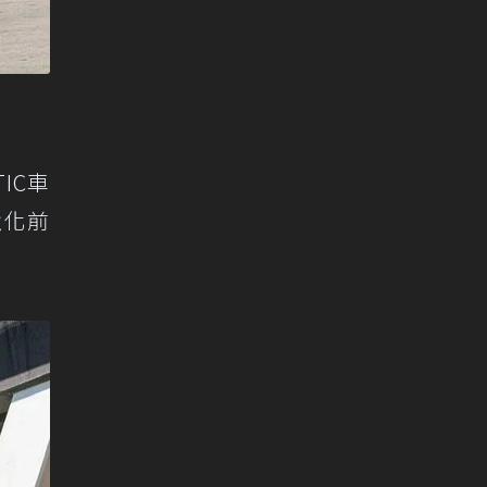
IC車
強化前