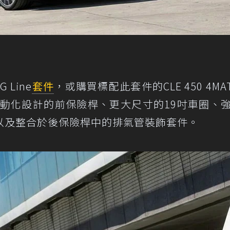
Line
套件
，或購買標配此套件的CLE 450 4MAT
具運動化設計的前保險桿、更大尺寸的19吋車圈、
以及整合於後保險桿中的排氣管裝飾套件。