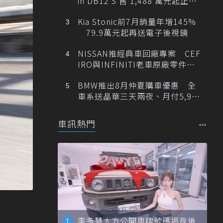
in DB12 S 售 1,488 萬元起正式
登台
Kia Stonic前7月銷量年增145%
79.9萬元起再送電子後視鏡
NISSAN推經典車回廠專案 CEF
IRO與INFINITI老車原廠零件最
低1折
BMW推出8月仲夏購車優惠 全
車系送晶華三天兩夜、月付5,900
元起
車訊熱門
李多慧大方公開車牌號碼揭背後