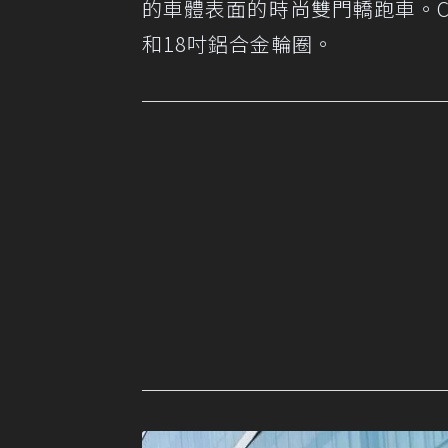
的車體表面的時尚雙門轎跑車。CL
和18吋鋁合金輪圈。