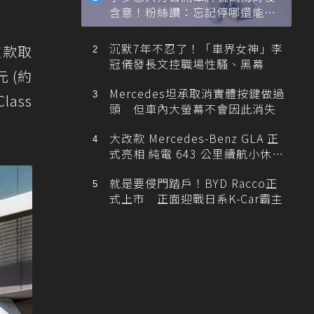
含意！粉絲讚：忘記停哪還能幫
忙找車
沉默7年不忍了！「車界女神」李
這款取
冠儀發長文控職場性騷、黑幕
 (約
Mercedes坦承取消實體按鍵做過
lass
頭 但車內大螢幕不會因此消失
大改款 Mercedes-Benz GLA 正
式亮相 純電 643 公里續航小休
旅！
就是要侵門踏戶！BYD Racco正
式上市 正面迎戰日系K-Car霸主