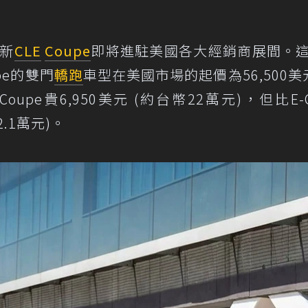
新
CLE
Coupe
即將進駐美國各大經銷商展間。
oupe的雙門
轎跑
車型在美國市場的起價為56,500美元
 Coupe貴6,950美元 (約台幣22萬元)，但比E-C
2.1萬元)。