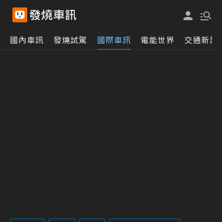
國內車訊
發燒試駕
國際車訊
電能世界
交通新訊