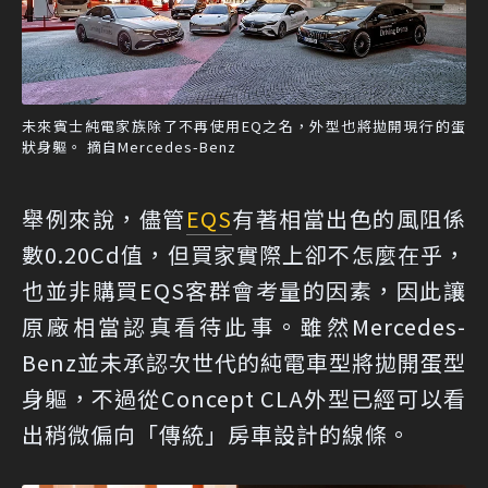
未來賓士純電家族除了不再使用EQ之名，外型也將拋開現行的蛋
狀身軀。 摘自Mercedes-Benz
舉例來說，儘管
EQS
有著相當出色的風阻係
數0.20Cd值，但買家實際上卻不怎麼在乎，
也並非購買EQS客群會考量的因素，因此讓
原廠相當認真看待此事。雖然Mercedes-
Benz並未承認次世代的純電車型將拋開蛋型
身軀，不過從Concept CLA外型已經可以看
出稍微偏向「傳統」房車設計的線條。