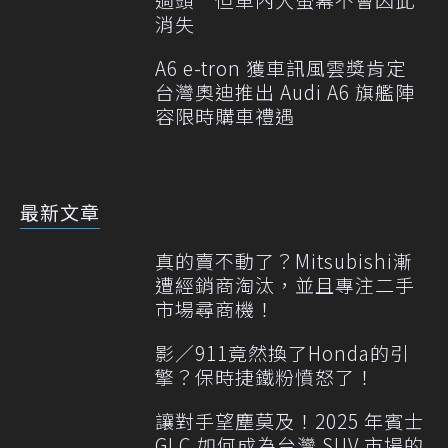
消失
A6 e-tron 獲車訊風雲獎肯定
台灣奧迪推出 Audi A6 旗艦陣
容限時購車禮遇
最新文章
真的賣不動了？Mitsubishi漸
遭經銷商淘汰，並且專注二手
市場尋商機！
影／911竟然換了Honda的引
擎？保時捷鐵粉憤怒了！
讓對手望塵莫及！2025 年賓士
GLC 如何成為台灣 SUV 市場的