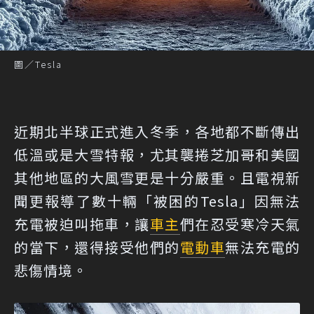
圖／Tesla
近期北半球正式進入冬季，各地都不斷傳出
低溫或是大雪特報，尤其襲捲芝加哥和美國
其他地區的大風雪更是十分嚴重。且電視新
聞更報導了數十輛「被困的Tesla」因無法
充電被迫叫拖車，讓
車主
們在忍受寒冷天氣
的當下，還得接受他們的
電動車
無法充電的
悲傷情境。