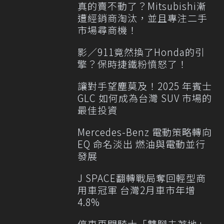
真的賣不動了？Mitsubishi漸
遭經銷商淘汰，並且專注二手
市場尋商機！
影／911竟然換了Honda的引
擎？保時捷鐵粉憤怒了！
讓對手望塵莫及！2025 年賓士
GLC 如何成為台灣 SUV 市場的
最佳投資
Mercedes-Benz 電動策略轉向
EQ 命名淡出 燃油與電動並行
發展
J SPACE翻轉戰局奪回輕型商
用車冠軍 台灣2月車市年增
4.8%
停車再開騎士「雙腳未著地」