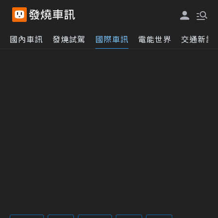
國內車訊
發燒試駕
國際車訊
電能世界
交通新訊