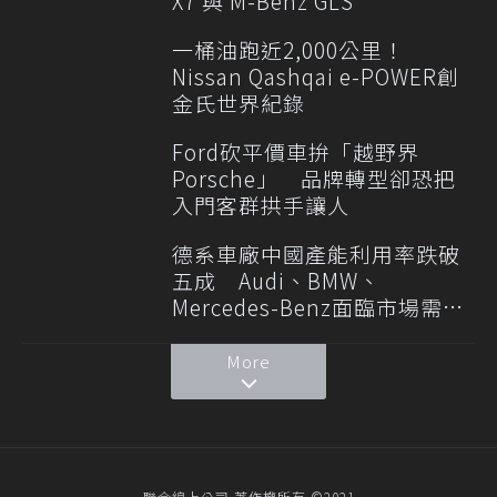
X7 與 M-Benz GLS
一桶油跑近2,000公里！
Nissan Qashqai e-POWER創
金氏世界紀錄
Ford砍平價車拚「越野界
Porsche」 品牌轉型卻恐把
入門客群拱手讓人
德系車廠中國產能利用率跌破
五成 Audi、BMW、
Mercedes-Benz面臨市場需求
轉變
More
聯合線上公司 著作權所有 ©2021