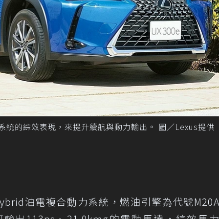
系統的綜效表現，來提升續航與動力輸出。 圖／Lexus提供
代Hybrid油電複合動力系統，燃油引擎為代號M20A-
輸出113ps、21.0kmg的電動馬達，綜效馬