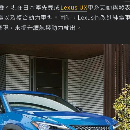
疊。現在日本率先完成
Lexus UX
車系更動與發
以及複合動力車型。同時，Lexus也改進純電
表現，來提升續航與動力輸出。