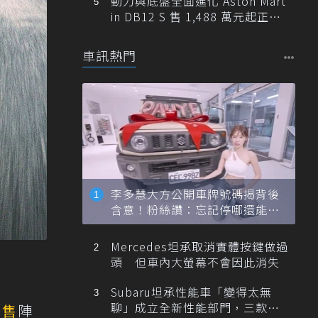
動力與底盤全面進化 Aston Mart
in DB12 S 售 1,488 萬元起正式
登台
車訊熱門
李多慧大方公開車牌號碼揭背後
含意！粉絲讚：忘記停哪還能幫
忙找車
Mercedes坦承取消實體按鍵做過
頭 但車內大螢幕不會因此消失
Subaru坦承性能車「變得太無
聊」成立全新性能部門，三款手
銷售
陣