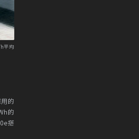
/h平均
採用的
Wh的
0e搭