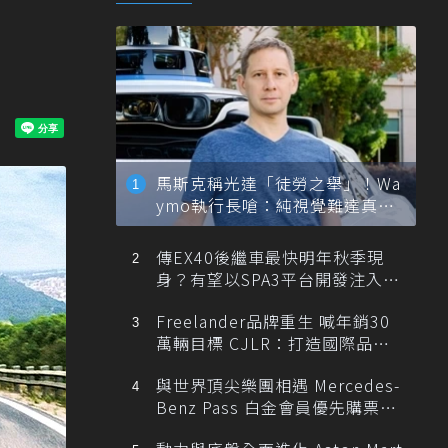
馬斯克稱光達「徒勞之舉」！Wa
ymo執行長嗆：純視覺難達真正
自動駕駛
傳EX40後繼車最快明年秋季現
身？有望以SPA3平台開發注入80
0V動力
Freelander品牌重生 喊年銷30
萬輛目標 CJLR：打造國際品牌
半數銷量來自全球！
與世界頂尖樂團相遇 Mercedes-
Benz Pass 白金會員優先購票維
也納愛樂