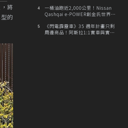
排跑車開發中！
表，將
一桶油跑近2,000公里！Nissan
Qashqai e-POWER創金氏世界紀
車型的
錄
《閃電霹靂車》35 週年計畫只剩
周邊商品！阿斯拉1:1實車與實體
展覽雙雙喊卡