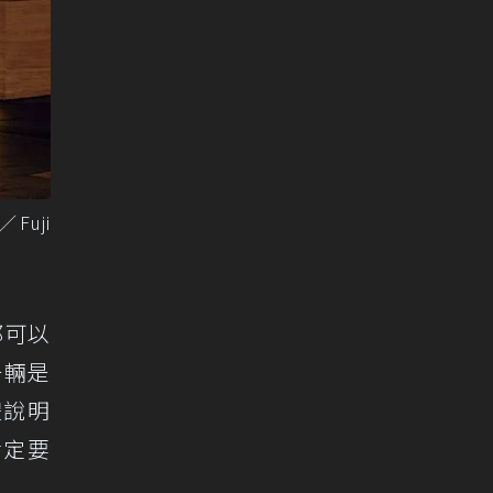
Fuji
都可以
一輛是
體說明
肯定要