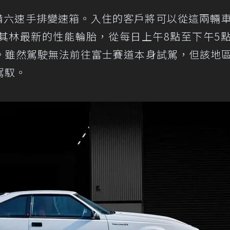
配備六速手排變速箱。入住的客戶將可以從這兩輛
其林最新的性能輪胎，從每日上午8點至下午5
。雖然駕駛無法前往富士賽道本身試駕，但該地
駕馭。