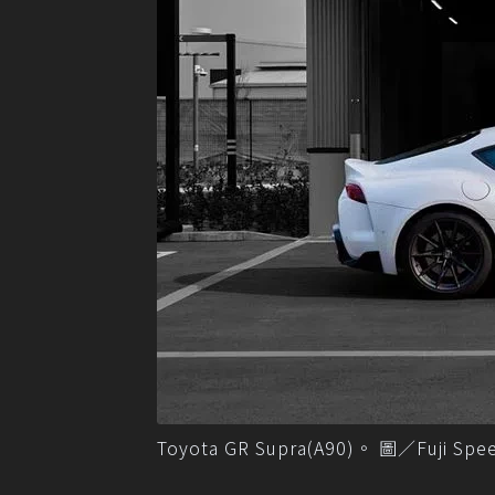
Toyota GR Supra(A90)。 圖／Fuji Spe