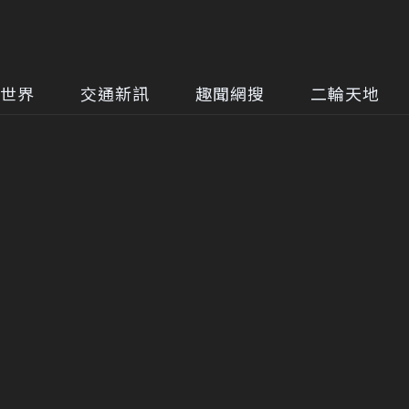
世界
交通新訊
趣聞網搜
二輪天地