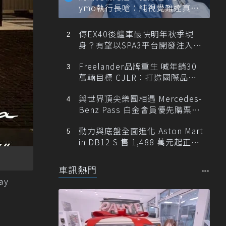
ymo執行長嗆：純視覺難達真正
自動駕駛
傳EX40後繼車最快明年秋季現
身？有望以SPA3平台開發注入80
0V動力
Freelander品牌重生 喊年銷30
萬輛目標 CJLR：打造國際品牌
半數銷量來自全球！
與世界頂尖樂團相遇 Mercedes-
Benz Pass 白金會員優先購票維
也納愛樂
動力與底盤全面進化 Aston Mart
in DB12 S 售 1,488 萬元起正式
登台
車訊熱門
ay