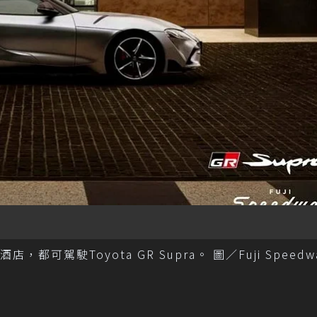
可駕駛Toyota GR Supra。 圖／Fuji Speedw