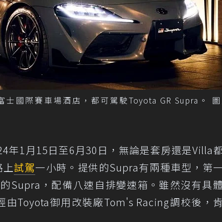
士國際賽車場酒店，都可駕駛Toyota GR Supra。 圖／
年1月15日至6月30日，無論是套房還是Villa
路上
試駕
一小時。提供的Supra有兩種車型，第
作打造的Supra，配備八速自排變速箱。雖然沒有具
Toyota御用改裝廠Tom's Racing調校後，
。