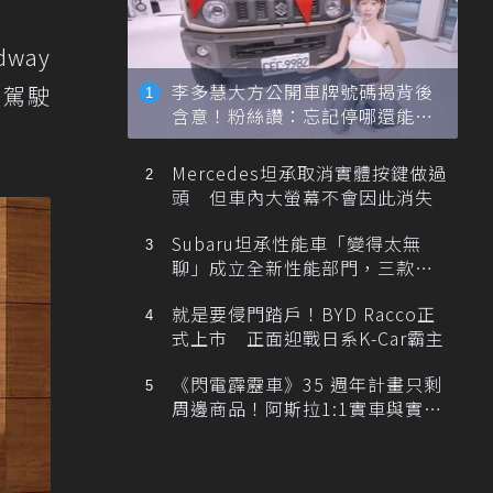
dway
李多慧大方公開車牌號碼揭背後
會駕駛
含意！粉絲讚：忘記停哪還能幫
忙找車
Mercedes坦承取消實體按鍵做過
頭 但車內大螢幕不會因此消失
Subaru坦承性能車「變得太無
聊」成立全新性能部門，三款手
排跑車開發中！
就是要侵門踏戶！BYD Racco正
式上市 正面迎戰日系K-Car霸主
《閃電霹靂車》35 週年計畫只剩
周邊商品！阿斯拉1:1實車與實體
展覽雙雙喊卡