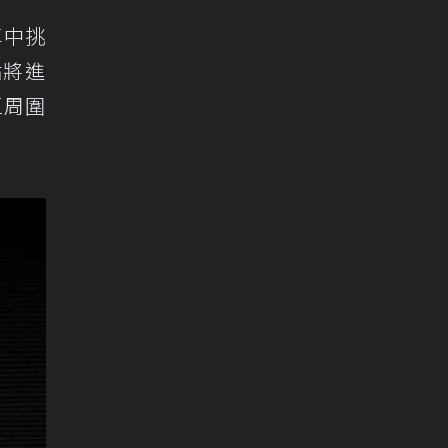
車中挑
點將進
區周圍