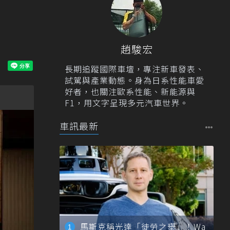
趙駿宏
長期追蹤國際車壇，專注新車發表、
試駕與產業動態。身為日系性能車愛
好者，也關注歐系性能、新能源與
F1，用文字呈現多元汽車世界。
車訊最新
馬斯克稱光達「徒勞之舉」！Wa