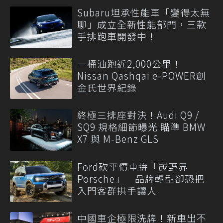
Subaru坦承性能車「變得太無
聊」成立全新性能部門，三款
手排跑車開發中！
一桶油跑近2,000公里！
Nissan Qashqai e-POWER創
金氏世界紀錄
終極三排座對決！Audi Q9 /
SQ9 規格細節曝光 瞄準 BMW
X7 與 M-Benz GLS
Ford砍平價車拚「越野界
Porsche」 品牌轉型卻恐把
入門客群拱手讓人
中國車企極限洗牌！新車出不