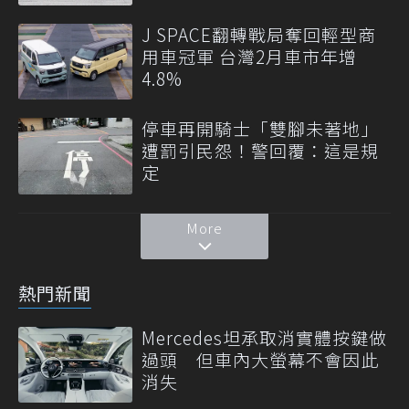
J SPACE翻轉戰局奪回輕型商
用車冠軍 台灣2月車市年增
4.8%
停車再開騎士「雙腳未著地」
遭罰引民怨！警回覆：這是規
定
More
熱門新聞
Mercedes坦承取消實體按鍵做
過頭 但車內大螢幕不會因此
消失