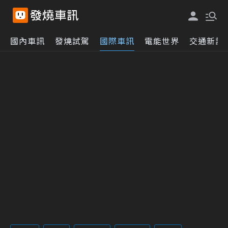
國內車訊
發燒試駕
國際車訊
電能世界
交通新訊