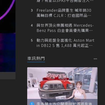
身？有望以SPA3平台開發注入80
0V動力
Freelander品牌重生 喊年銷30
萬輛目標 CJLR：打造國際品牌
半數銷量來自全球！
與世界頂尖樂團相遇 Mercedes-
Benz Pass 白金會員優先購票維
也納愛樂
動力與底盤全面進化 Aston Mart
in DB12 S 售 1,488 萬元起正式
登台
車訊熱門
李多慧大方公開車牌號碼揭背後