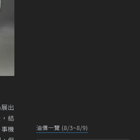
a展出
造，結
油價一覽 (8/3~8/9)
賽事機
同，但