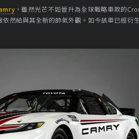
amry
，雖然光芒不如晉升為全球戰略車款的Cro
廠依然給與其全新的帥氣外觀。如今該車已經衍