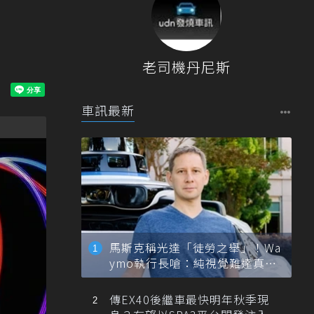
老司機丹尼斯
車訊最新
馬斯克稱光達「徒勞之舉」！Wa
ymo執行長嗆：純視覺難達真正
自動駕駛
傳EX40後繼車最快明年秋季現