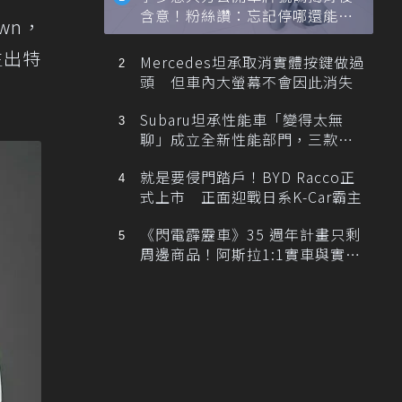
含意！粉絲讚：忘記停哪還能幫
wn，
忙找車
生出特
Mercedes坦承取消實體按鍵做過
頭 但車內大螢幕不會因此消失
Subaru坦承性能車「變得太無
聊」成立全新性能部門，三款手
排跑車開發中！
就是要侵門踏戶！BYD Racco正
式上市 正面迎戰日系K-Car霸主
《閃電霹靂車》35 週年計畫只剩
周邊商品！阿斯拉1:1實車與實體
展覽雙雙喊卡