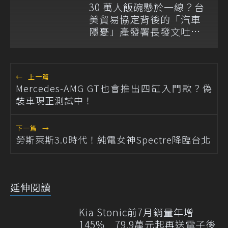
30 萬人飯碗懸於一線？台
美貿易協定背後的「汽車
隱憂」產發署長發文吐心
聲
←
上一篇
Mercedes-AMG GT也會推出四缸入門款？偽
裝車現正測試中！
下一篇
→
勞斯萊斯3.0時代！純電女神Spectre降臨台北
延伸閱讀
Kia Stonic前7月銷量年增
145% 79.9萬元起再送電子後