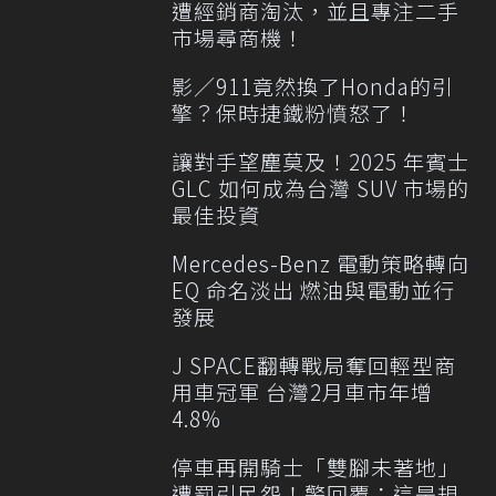
遭經銷商淘汰，並且專注二手
市場尋商機！
影／911竟然換了Honda的引
擎？保時捷鐵粉憤怒了！
讓對手望塵莫及！2025 年賓士
GLC 如何成為台灣 SUV 市場的
最佳投資
Mercedes-Benz 電動策略轉向
EQ 命名淡出 燃油與電動並行
發展
J SPACE翻轉戰局奪回輕型商
用車冠軍 台灣2月車市年增
4.8%
停車再開騎士「雙腳未著地」
遭罰引民怨！警回覆：這是規