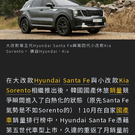
大改款第五代Hyundai Santa Fe與第四代小改款Kia
Sorento。 摘自Hyundai、Kia
在大改款
Hyundai
Santa Fe
與小改款
Kia
Sorento
相繼推出後，韓國國產休旅
銷量
競
爭瞬間進入了白熱化的狀態（原先Santa Fe
氣勢是不如Sorento的）！10月在自家
國產
車
銷量排行榜中，Hyundai Santa Fe憑藉
第五世代車型上市，久違的重返了月銷量前