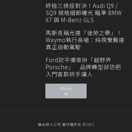
終極三排座對決！Audi Q9 /
SQ9 規格細節曝光 瞄準 BMW
X7 與 M-Benz GLS
馬斯克稱光達「徒勞之舉」！
Waymo執行長嗆：純視覺難達
真正自動駕駛
Ford砍平價車拚「越野界
Porsche」 品牌轉型卻恐把
入門客群拱手讓人
More
聯合線上公司 著作權所有 ©2021