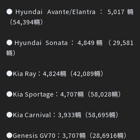
●Hyundai Avante/Elantra：5,017輛
（54,394輛）
●Hyundai Sonata：4,849輛（29,581
輛）
●Kia Ray：4,824輛（42,089輛）
●Kia Sportage：4,707輛（58,028輛）
●Kia Carnival：3,933輛（58,695輛）
●Genesis GV70：3,707輛（28,6916輛）