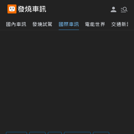
國內車訊
發燒試駕
國際車訊
電能世界
交通新訊