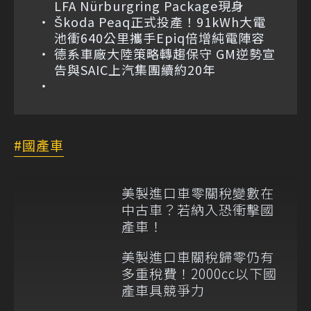
LFA Nürburgring Package現身
Škoda Peaq正式投產！91kWh大電
池衝640公里攜手Epiq倍增純電陣容
德系車廠大陸策略轉趨保守 GM逆勢宣
告與SAIC上汽集團續約20年
國產車
美製進口車零關稅變數在
中古車？若納入恐衝擊國
產車！
美製進口車關稅歸零仍有
多重稅費！2000cc以下國
產車具競爭力