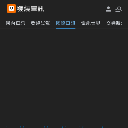
國內車訊
發燒試駕
國際車訊
電能世界
交通新訊