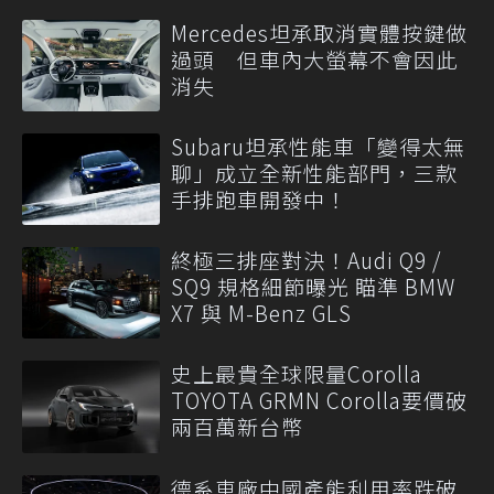
Mercedes坦承取消實體按鍵做
過頭 但車內大螢幕不會因此
消失
Subaru坦承性能車「變得太無
聊」成立全新性能部門，三款
手排跑車開發中！
終極三排座對決！Audi Q9 /
SQ9 規格細節曝光 瞄準 BMW
X7 與 M-Benz GLS
史上最貴全球限量Corolla
TOYOTA GRMN Corolla要價破
兩百萬新台幣
德系車廠中國產能利用率跌破