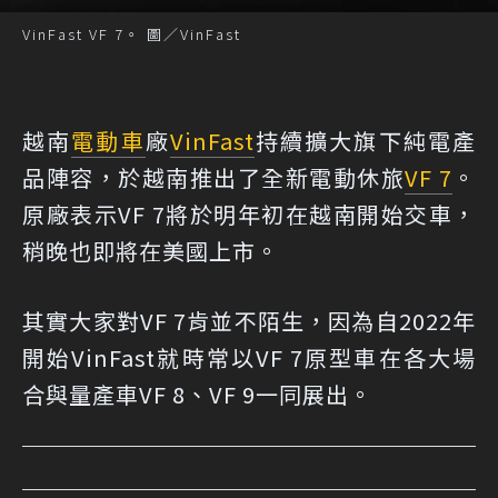
VinFast VF 7。 圖／VinFast
越南
電動車
廠
VinFast
持續擴大旗下純電產
品陣容，於越南推出了全新電動休旅
VF 7
。
原廠表示VF 7將於明年初在越南開始交車，
稍晚也即將在美國上市。
其實大家對VF 7肯並不陌生，因為自2022年
開始VinFast就時常以VF 7原型車在各大場
合與量產車VF 8、VF 9一同展出。