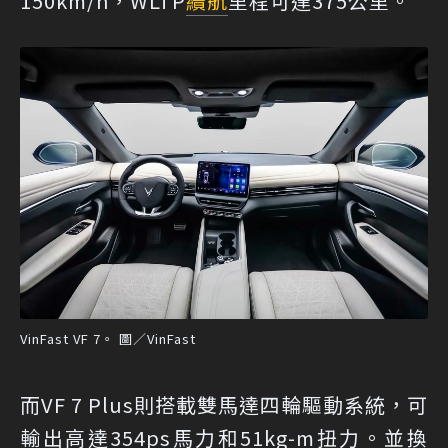
150km/h，WLTP
續航
里程可達375公里。
VinFast VF 7。 圖／VinFast
而VF 7 Plus則搭載雙馬達四輪驅動系統，可
輸出高達354ps馬力和51kg-m扭力。並換