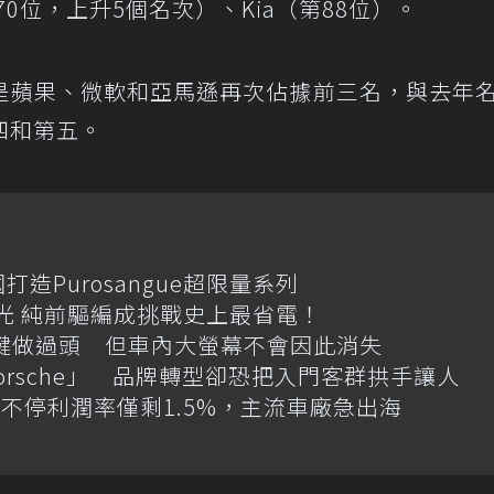
70位，上升5個名次）、Kia（第88位）。
是蘋果、微軟和亞馬遜再次佔據前三名，與去年
四和第五。
國打造Purosangue超限量系列
格搶先曝光 純前驅編成挑戰史上最省電！
體按鍵做過頭 但車內大螢幕不會因此消失
Porsche」 品牌轉型卻恐把入門客群拱手讓人
不停利潤率僅剩1.5%，主流車廠急出海