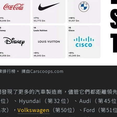
排行榜。 摘自Carscoops.com
我們發現了更多的汽車製造商，儘管它們都距離領
位）、Hyundai（第32位）、Audi（第45
個名次），
Volkswagen
（第50位）、Ford（第51