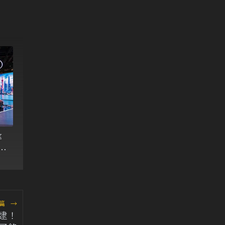
率
、
場
篇
→
被逮！