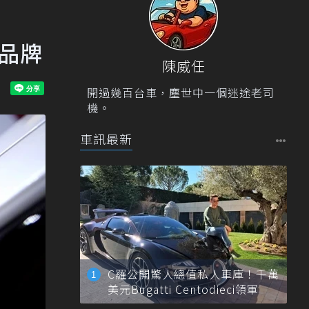
佳品牌
陳威任
開過幾百台車，塵世中一個迷途老司
機。
車訊最新
C羅公開驚人總值私人車庫！千萬
美元Bugatti Centodieci領軍