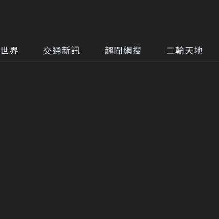
世界
交通新訊
趣聞網搜
二輪天地