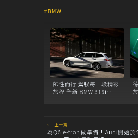
BMW
帥性而行 駕馭每一段精彩
於
旅程 全新 BMW 318i
Touring全台限量200台
←
上一篇
為Q6 e-tron做準備！Audi開始