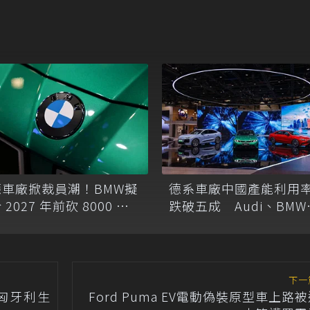
德車廠掀裁員潮！BMW擬
德系車廠中國產能利用
 2027 年前砍 8000 職
跌破五成 Audi、BMW
位
Mercedes-Benz面臨市
需求轉變
下一
於匈牙利生
Ford Puma EV電動偽裝原型車上路