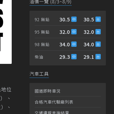
油價一覽 (8/3~8/9)
30.5
30.5
92 無鉛
32.0
32.0
95 無鉛
34.0
34.0
98 無鉛
29.3
29.1
柴油
汽車工具
先地位
國道即時車況
位）、
合格汽車代驗廠列表
位）、
交通違規查詢結果