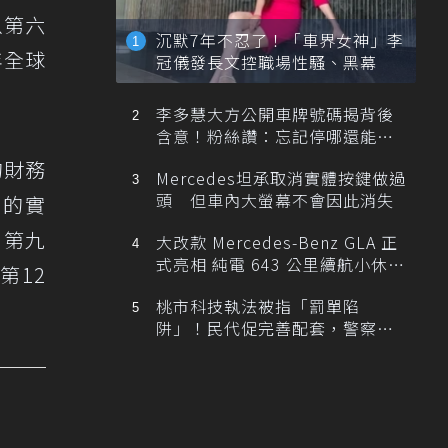
以第六
沉默7年不忍了！「車界女神」李
年全球
冠儀發長文控職場性騷、黑幕
李多慧大方公開車牌號碼揭背後
含意！粉絲讚：忘記停哪還能幫
忙找車
的財務
Mercedes坦承取消實體按鍵做過
頭 但車內大螢幕不會因此消失
面的實
名第九
大改款 Mercedes-Benz GLA 正
式亮相 純電 643 公里續航小休
第12
旅！
桃市科技執法被指「罰單陷
阱」！民代促完善配套，警察局
提數據回應