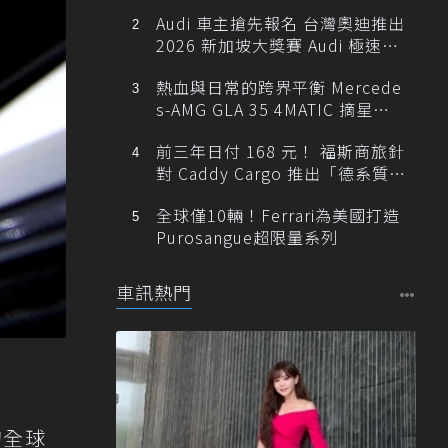
Audi 車主搶先報名 台灣奧迪推出
2026 新加坡大獎賽 Audi 極速之
旅
熱血與日常的跨界平衡 Mercede
s-AMG GLA 35 4MATIC 摘星版
輕旅
前三年日付 168 元！ 福斯商旅針
對 Caddy Cargo 推出「德系質感
精算圓夢」與「打天下」專案
全球僅10輛！Ferrari為美國打造
Purosangue超限量系列
車訊熱門
的全球