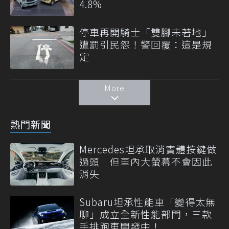
4.8%
停車再開騎士「雙腳未著地」
遭罰引民怨！警回覆：這是規
定
More
熱門新聞
Mercedes坦承取消實體按鍵做
過頭 但車內大螢幕不會因此
消失
Subaru坦承性能車「變得太無
聊」成立全新性能部門，三款
手排跑車開發中！