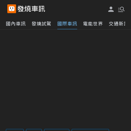
國內車訊
發燒試駕
國際車訊
電能世界
交通新訊