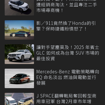
遭經銷商淘汰，並且專注二手
市場尋商機！
影／911竟然換了Honda的引
擎？保時捷鐵粉憤怒了！
讓對手望塵莫及！2025 年賓士
GLC 如何成為台灣 SUV 市場的
最佳投資
Mercedes-Benz 電動策略轉向
EQ 命名淡出 燃油與電動並行
發展
J SPACE翻轉戰局奪回輕型商
用車冠軍 台灣2月車市年增