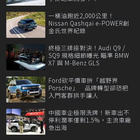
一桶油跑近2,000公里！
Nissan Qashqai e-POWER創
金氏世界紀錄
終極三排座對決！Audi Q9 /
SQ9 規格細節曝光 瞄準 BMW
X7 與 M-Benz GLS
Ford砍平價車拚「越野界
Porsche」 品牌轉型卻恐把
入門客群拱手讓人
中國車企極限洗牌！新車出不
停利潤率僅剩1.5%，主流車廠
急出海