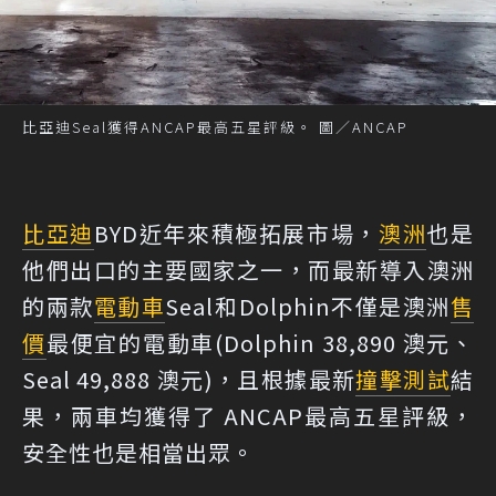
比亞迪Seal獲得ANCAP最高五星評級。 圖／ANCAP
比亞迪
BYD近年來積極拓展市場，
澳洲
也是
他們出口的主要國家之一，而最新導入澳洲
的兩款
電動車
Seal和Dolphin不僅是澳洲
售
價
最便宜的電動車(Dolphin 38,890 澳元、
Seal 49,888 澳元)，且根據最新
撞擊測試
結
果，兩車均獲得了 ANCAP最高五星評級，
安全性也是相當出眾。