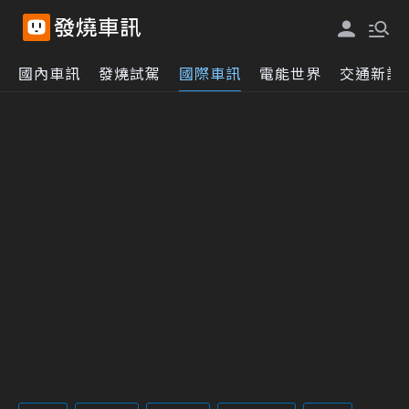
國內車訊
發燒試駕
國際車訊
電能世界
交通新訊