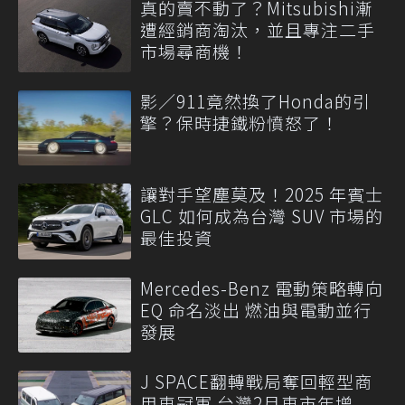
真的賣不動了？Mitsubishi漸
遭經銷商淘汰，並且專注二手
市場尋商機！
影／911竟然換了Honda的引
擎？保時捷鐵粉憤怒了！
讓對手望塵莫及！2025 年賓士
GLC 如何成為台灣 SUV 市場的
最佳投資
Mercedes-Benz 電動策略轉向
EQ 命名淡出 燃油與電動並行
發展
J SPACE翻轉戰局奪回輕型商
用車冠軍 台灣2月車市年增