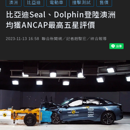
澳洲
比亞迪
電動車
撞擊測試
售價
比亞迪Seal、Dolphin登陸澳洲
均獲ANCAP最高五星評價
聯合新聞網／記者趙駿宏／綜合報導
2023-11-13 16:58