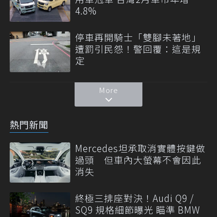
4.8%
停車再開騎士「雙腳未著地」
遭罰引民怨！警回覆：這是規
定
More
熱門新聞
Mercedes坦承取消實體按鍵做
過頭 但車內大螢幕不會因此
消失
終極三排座對決！Audi Q9 /
SQ9 規格細節曝光 瞄準 BMW