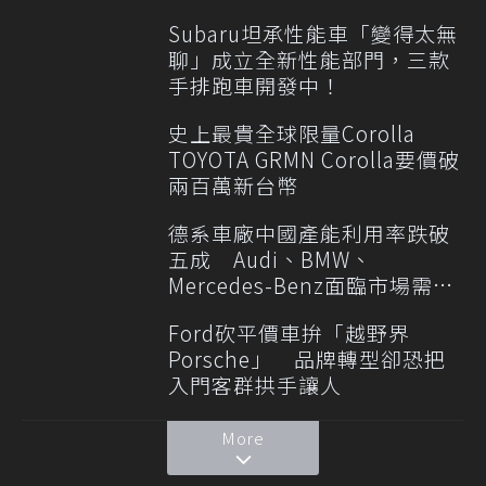
Subaru坦承性能車「變得太無
聊」成立全新性能部門，三款
手排跑車開發中！
史上最貴全球限量Corolla
TOYOTA GRMN Corolla要價破
兩百萬新台幣
德系車廠中國產能利用率跌破
五成 Audi、BMW、
Mercedes-Benz面臨市場需求
轉變
Ford砍平價車拚「越野界
Porsche」 品牌轉型卻恐把
入門客群拱手讓人
More