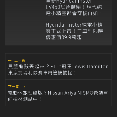
全新Hyundai Inster
EV450試駕體驗！現代純
電小精靈都會穿梭自如展
俐落身手
Hyundai Inster純電小精
靈正式上市！三車型限時
優惠價89.9萬起
←
上一篇
買藍龜殼丟起來？F1七冠王Lewis Hamilton
東京買瑪利歐賽車周邊被捕捉！
下一篇
→
電動休旅性能版？Nissan Ariya NISMO偽裝車
紐柏林測試中！