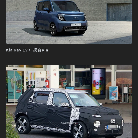
Kia Ray EV。 摘自Kia