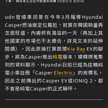
下單。 摘自青瓦台官方臉書粉絲團 (대한민국 청와대)
udn發燒車訊曾在今年3月報導Hyundai
Casper燃油版定位尷尬，就算在韓國銷量再
怎麼旺盛，內需終有滿溢的一天（再加上其
他國家的市場也不太適合，詳見文末的延伸
閱讀），因此原廠打算跟隨
Kia
Ray
EV的腳
步，將為Casper推出
純電
版本！據韓媒蒐集
到的資料顯示，Hyundai日前已經為這輛純
電小車註冊「Casper
Electric
」的商標名，
因此之前傳出的Casper EV或IONIQ 2，都
不會是純電Casper的正式稱呼。