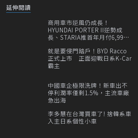
延伸閱讀
商用車市逆風仍成長！
HYUNDAI PORTER II逆勢成
長、STARIA推首年月付6,999
元
就是要侵門踏戶！BYD Racco
正式上市 正面迎戰日系K-Car
霸主
中國車企極限洗牌！新車出不
停利潤率僅剩1.5%，主流車廠
急出海
李多慧在台灣買車了! 捨韓系車
入主日系個性小車