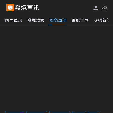
國內車訊
發燒試駕
國際車訊
電能世界
交通新訊