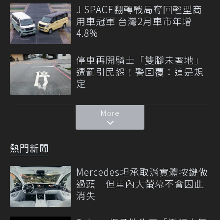
J SPACE翻轉戰局奪回輕型商
用車冠軍 台灣2月車市年增
4.8%
停車再開騎士「雙腳未著地」
遭罰引民怨！警回覆：這是規
定
More
熱門新聞
Mercedes坦承取消實體按鍵做
過頭 但車內大螢幕不會因此
消失