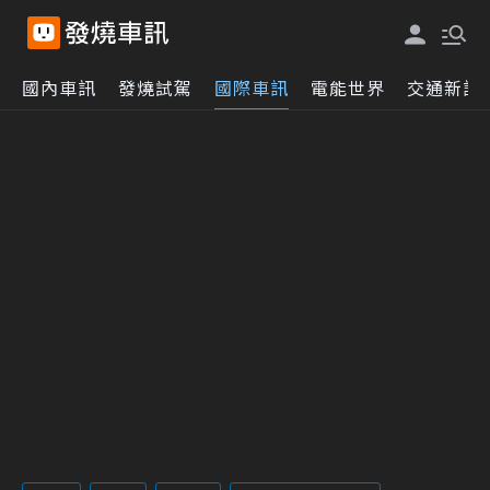
國內車訊
發燒試駕
國際車訊
電能世界
交通新訊