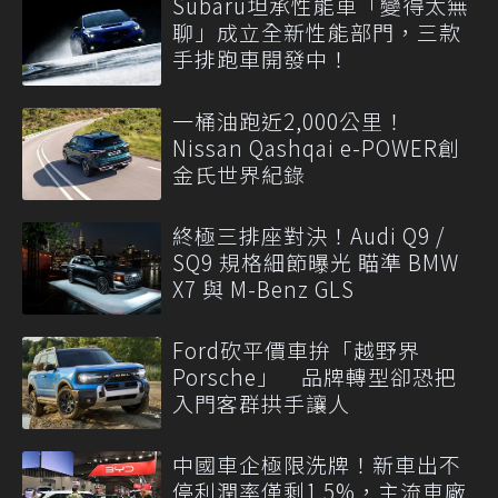
Subaru坦承性能車「變得太無
聊」成立全新性能部門，三款
手排跑車開發中！
一桶油跑近2,000公里！
Nissan Qashqai e-POWER創
金氏世界紀錄
終極三排座對決！Audi Q9 /
SQ9 規格細節曝光 瞄準 BMW
X7 與 M-Benz GLS
Ford砍平價車拚「越野界
Porsche」 品牌轉型卻恐把
入門客群拱手讓人
中國車企極限洗牌！新車出不
停利潤率僅剩1.5%，主流車廠