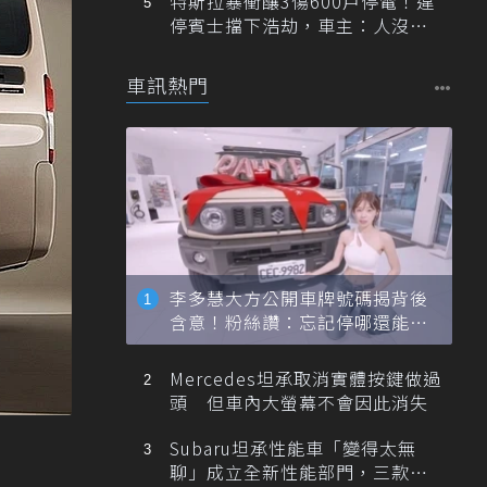
特斯拉暴衝釀3傷600戶停電！違
停賓士擋下浩劫，車主：人沒事
就好
車訊熱門
李多慧大方公開車牌號碼揭背後
含意！粉絲讚：忘記停哪還能幫
忙找車
Mercedes坦承取消實體按鍵做過
頭 但車內大螢幕不會因此消失
Subaru坦承性能車「變得太無
聊」成立全新性能部門，三款手