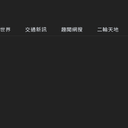
世界
交通新訊
趣聞網搜
二輪天地