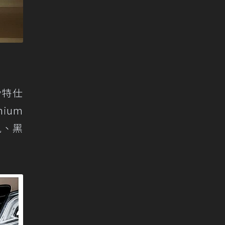
ry特仕
ium
軌、黑