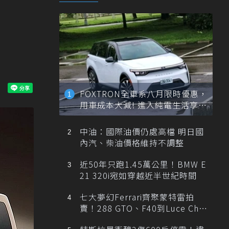
FOXTRON全車系八月限時優惠，
用車成本大減! 進入純電生活享
「零稅金＋零保養」新時代
中油：國際油價仍處高檔 明日國
內汽、柴油價格維持不調整
近50年只跑1.45萬公里！BMW E
21 320i宛如穿越近半世紀時間
七大夢幻Ferrari齊聚蒙特雷拍
賣！288 GTO、F40到Luce Cha
ssis 0一次登場