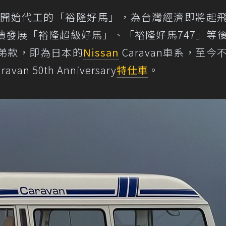
末期開始代工的「裕隆好馬」，為台灣經濟即將起
續發展「裕隆超級好馬」、「裕隆好馬747」等
弟款，即為日本的
Nissan
Caravan車系，至今
an 50th Anniversary
特仕車
。