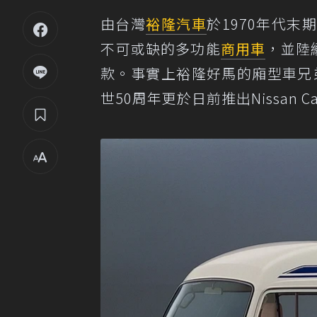
由台灣
裕隆汽車
於1970年代
不可或缺的多功能
商用車
，並陸
款。事實上裕隆好馬的廂型車兄
世50周年更於日前推出Nissan Carav