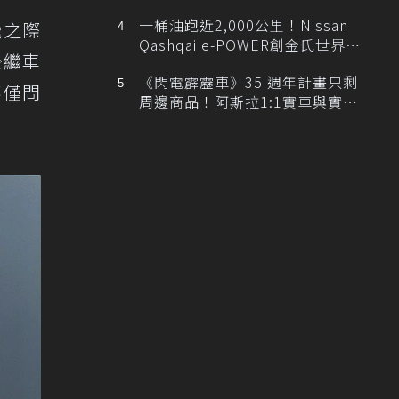
排跑車開發中！
一桶油跑近2,000公里！Nissan
飛之際
Qashqai e-POWER創金氏世界紀
後繼車
錄
《閃電霹靂車》35 週年計畫只剩
不僅問
周邊商品！阿斯拉1:1實車與實體
展覽雙雙喊卡