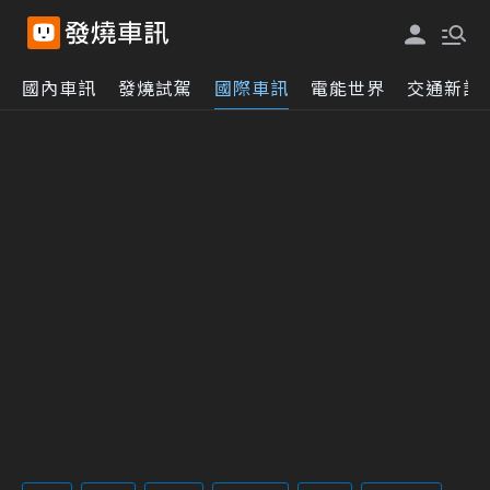
國內車訊
發燒試駕
國際車訊
電能世界
交通新訊