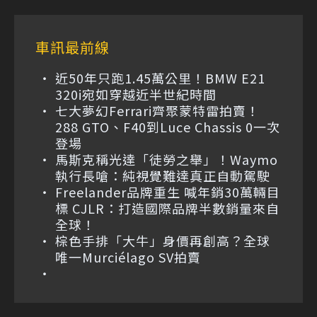
車訊最前線
近50年只跑1.45萬公里！BMW E21
320i宛如穿越近半世紀時間
七大夢幻Ferrari齊聚蒙特雷拍賣！
288 GTO、F40到Luce Chassis 0一次
登場
馬斯克稱光達「徒勞之舉」！Waymo
執行長嗆：純視覺難達真正自動駕駛
Freelander品牌重生 喊年銷30萬輛目
標 CJLR：打造國際品牌半數銷量來自
全球！
棕色手排「大牛」身價再創高？全球
唯一Murciélago SV拍賣