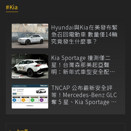
Kia
Hyundai與Kia在美發布緊
急召回電動車 數量僅14輛
究竟發生什麼事？
Kia Sportage 撞測僅二
星！台灣森那美起亞聲
明：新年式車型安全配備
已調整
TNCAP 公布最新安全評
等！Mercedes-Benz GLC
奪 5 星、Kia Sportage 僅
獲 2 星
←
上一篇