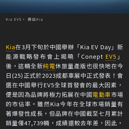
Kia EV5。 摘自Kia
Kia
在3月下旬於中國舉辦「Kia EV Day」新
能源戰略發布會上揭曉「Conept
EV5
」
後，這輛全新
純電
休旅量產版也很快地在今
日(25)正式於2023成都車展中正式發表！會
選在中國舉行EV5全球首發會的最大因素，
便是因為品牌將極力拓展在中國
電動車
市場
的市佔率。雖然Kia今年在全球市場銷量有
著爆發性成長，但品牌在中國截至七月累計
銷量僅47,739輛，成績還較去年差，因此，