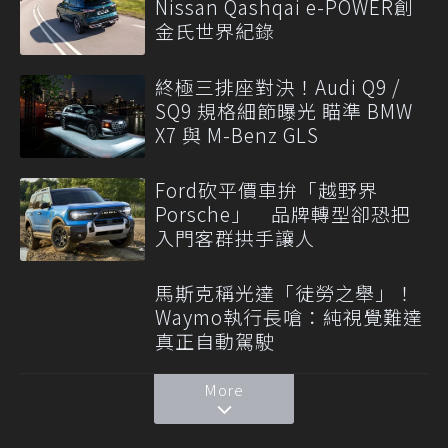
Nissan Qashqai e-POWER創
金氏世界紀錄
終極三排座對決！Audi Q9 /
SQ9 規格細節曝光 瞄準 BMW
X7 與 M-Benz GLS
Ford砍平價車拚「越野界
Porsche」 品牌轉型卻恐把
入門客群拱手讓人
馬斯克稱光達「徒勞之舉」！
Waymo執行長嗆：純視覺難達
真正自動駕駛
More