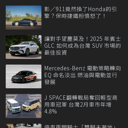
影／911竟然換了Honda的引
擎？保時捷鐵粉憤怒了！
讓對手望塵莫及！2025 年賓士
GLC 如何成為台灣 SUV 市場的
最佳投資
Mercedes-Benz 電動策略轉向
EQ 命名淡出 燃油與電動並行
發展
J SPACE翻轉戰局奪回輕型商
用車冠軍 台灣2月車市年增
4.8%
停車再開騎士「雙腳未著地」