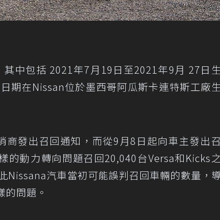
。其中包括 2021年7月19日至2021年9月 27日
；以及同一日期在Nissan位於墨西哥阿瓜斯卡連特斯工廠
向經銷商發出召回通知，而從9月8日起向車主發出
力轉向問題召回20,040台Versa和Kicks
此Nissana汽車當初可能誤判召回車輛的數量，
同樣的問題。