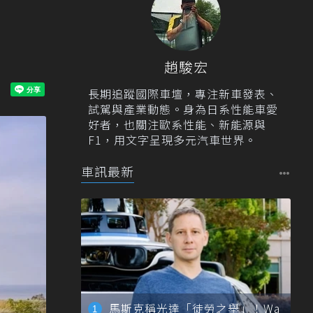
趙駿宏
長期追蹤國際車壇，專注新車發表、
試駕與產業動態。身為日系性能車愛
好者，也關注歐系性能、新能源與
F1，用文字呈現多元汽車世界。
車訊最新
馬斯克稱光達「徒勞之舉」！Wa