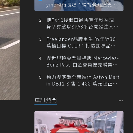
ymo執行長嗆：純視覺難達真正
自動駕駛
傳EX40後繼車最快明年秋季現
身？有望以SPA3平台開發注入80
0V動力
Freelander品牌重生 喊年銷30
萬輛目標 CJLR：打造國際品牌
半數銷量來自全球！
與世界頂尖樂團相遇 Mercedes-
Benz Pass 白金會員優先購票維
也納愛樂
動力與底盤全面進化 Aston Mart
in DB12 S 售 1,488 萬元起正式
登台
車訊熱門