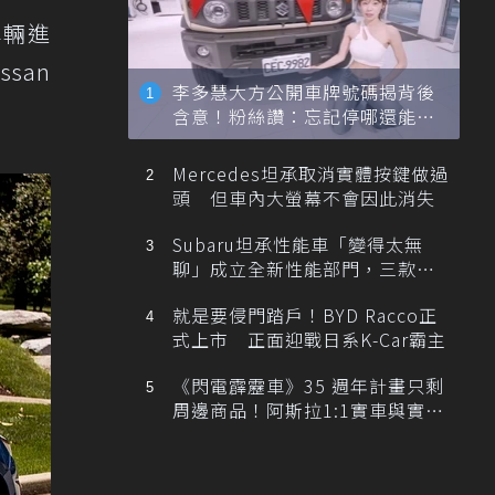
車輛進
ssan
李多慧大方公開車牌號碼揭背後
含意！粉絲讚：忘記停哪還能幫
忙找車
Mercedes坦承取消實體按鍵做過
頭 但車內大螢幕不會因此消失
Subaru坦承性能車「變得太無
聊」成立全新性能部門，三款手
排跑車開發中！
就是要侵門踏戶！BYD Racco正
式上市 正面迎戰日系K-Car霸主
《閃電霹靂車》35 週年計畫只剩
周邊商品！阿斯拉1:1實車與實體
展覽雙雙喊卡