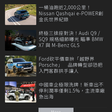
一桶油跑近2,000公里！
Nissan Qashqai e-POWER創
金氏世界紀錄
終極三排座對決！Audi Q9 /
SQ9 規格細節曝光 瞄準 BMW
X7 與 M-Benz GLS
Ford砍平價車拚「越野界
Porsche」 品牌轉型卻恐把
入門客群拱手讓人
中國車企極限洗牌！新車出不
停利潤率僅剩1.5%，主流車廠
急出海
More