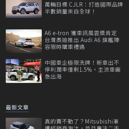
萬輛目標 CJLR：打造國際品牌
半數銷量來自全球！
A6 e-tron 獲車訊風雲獎肯定
台灣奧迪推出 Audi A6 旗艦陣
容限時購車禮遇
中國車企極限洗牌！新車出不
停利潤率僅剩1.5%，主流車廠
急出海
最新文章
真的賣不動了？Mitsubishi漸
遭經銷商淘汰，並且專注二手