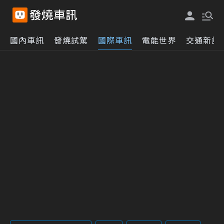
國內車訊
發燒試駕
國際車訊
電能世界
交通新訊