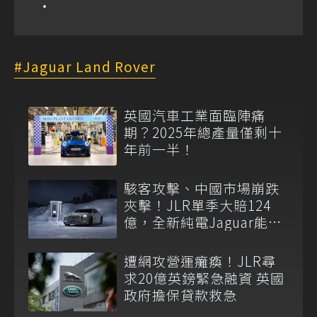
Jaguar Land Rover
英國汽車工業面臨陣痛
期？2025年總產量僅剩十
年前一半！
駭客攻擊、中國市場崩跌
夾擊！JLR單季大賠124
億，全新純電Jaguar能否
救火仍是問號
遭網攻營運癱瘓！JLR尋
求20億英鎊緊急融資 英國
政府擔保貸款救急