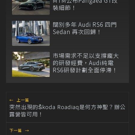
MTM公布Pangaea GT改
裝細節！
闊別多年 Audi RS6 四門
Sedan 再次回歸！
市場需求不足以支撐龐大
的研發經費，Audi純電
RS6研發計劃全面停滯！
←
上一篇
突然出現的Škoda Roadiaq是何方神聖？辦公
露營皆可用！
下一篇
→