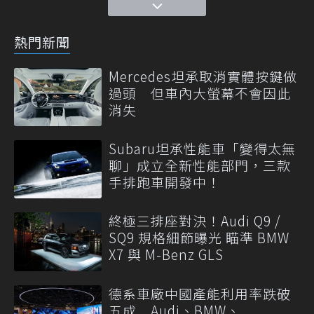
熱門新聞
Mercedes坦承取消實體按鍵做
過頭 但車內大螢幕不會因此
消失
Subaru坦承性能車「變得太無
聊」成立全新性能部門，三款
手排跑車開發中！
終極三排座對決！Audi Q9 /
SQ9 規格細節曝光 瞄準 BMW
X7 與 M-Benz GLS
德系車廠中國產能利用率跌破
五成 Audi、BMW、