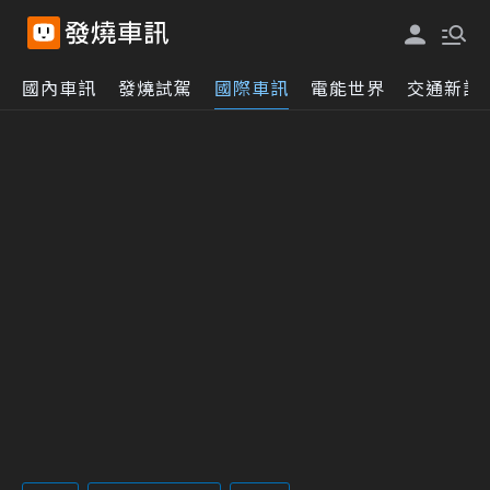
國內車訊
發燒試駕
國際車訊
電能世界
交通新訊