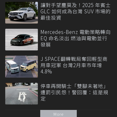
讓對手望塵莫及！2025 年賓士
GLC 如何成為台灣 SUV 市場的
最佳投資
Mercedes-Benz 電動策略轉向
EQ 命名淡出 燃油與電動並行
發展
J SPACE翻轉戰局奪回輕型商
用車冠軍 台灣2月車市年增
4.8%
停車再開騎士「雙腳未著地」
遭罰引民怨！警回覆：這是規
定
More