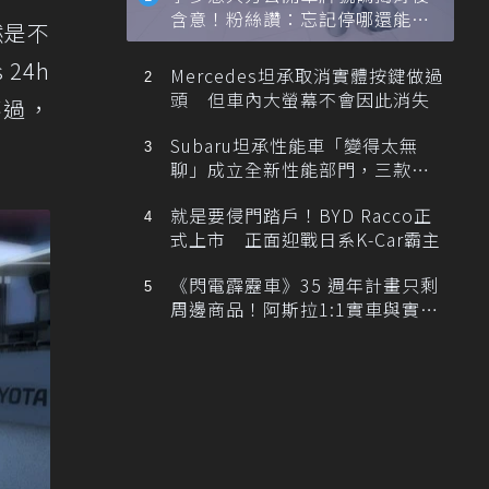
含意！粉絲讚：忘記停哪還能幫
自然是不
忙找車
24h
Mercedes坦承取消實體按鍵做過
頭 但車內大螢幕不會因此消失
不過，
Subaru坦承性能車「變得太無
聊」成立全新性能部門，三款手
排跑車開發中！
就是要侵門踏戶！BYD Racco正
式上市 正面迎戰日系K-Car霸主
《閃電霹靂車》35 週年計畫只剩
周邊商品！阿斯拉1:1實車與實體
展覽雙雙喊卡