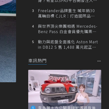
身？有望以SPA3平台開發注入80
0V動力
Freelander品牌重生 喊年銷30
萬輛目標 CJLR：打造國際品牌
半數銷量來自全球！
與世界頂尖樂團相遇 Mercedes-
Benz Pass 白金會員優先購票維
也納愛樂
動力與底盤全面進化 Aston Mart
in DB12 S 售 1,488 萬元起正式
登台
車訊熱門
李多慧大方公開車牌號碼揭背後