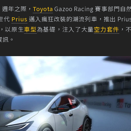
0 週年之際，
Toyota
Gazoo Racing 賽事部門
世代
Prius
邁入瘋狂改裝的潮流列車，推出 Prius 
on，以原生
車型
為基礎，注入了大量
空力套件
，
資訊。