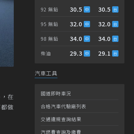
30.5
30.5
92 無鉛
32.0
32.0
95 無鉛
34.0
34.0
98 無鉛
29.3
29.1
柴油
汽車工具
國道即時車況
外，在
等都做
合格汽車代驗廠列表
交通違規查詢結果
汽燃費查詢及繳費