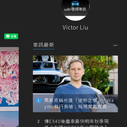
Victor Liu
車訊最新
馬斯克稱光達「徒勞之舉」！Wa
ymo執行長嗆：純視覺難達真正
自動駕駛
傳EX40後繼車最快明年秋季現