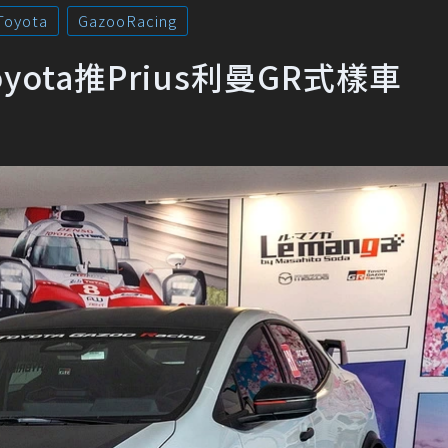
Toyota
GazooRacing
yota推Prius利曼GR式樣車