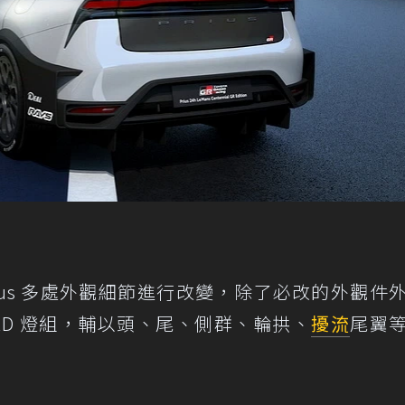
對 Prius 多處外觀細節進行改變，除了必改的外觀件
ED 燈組，輔以頭、尾、側群、輪拱、
擾流
尾翼