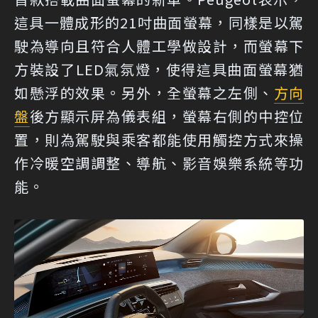
這具一體成形的21吋曲面螢幕，同樣是以駕
駛為導向且符合人體工學做設計，而螢幕下
方裝設了LED氣氛燈，使得這具曲面螢幕猶
如懸浮的效果。另外，全螢幕之左側、
方向
盤
後方顯示屏為儀表組，螢幕右側的中控位
置，則為駕駛與乘客都能使用觸控方式來操
作冷暖空調調整、導航、影音娛樂系統等功
能。