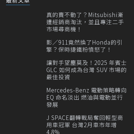
真的賣不動了？Mitsubishi漸
遭經銷商淘汰，並且專注二手
市場尋商機！
影／911竟然換了Honda的引
擎？保時捷鐵粉憤怒了！
讓對手望塵莫及！2025 年賓士
GLC 如何成為台灣 SUV 市場的
最佳投資
Mercedes-Benz 電動策略轉向
EQ 命名淡出 燃油與電動並行
發展
J SPACE翻轉戰局奪回輕型商
用車冠軍 台灣2月車市年增
4.8%