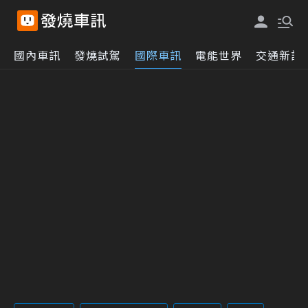
國內車訊
發燒試駕
國際車訊
電能世界
交通新訊