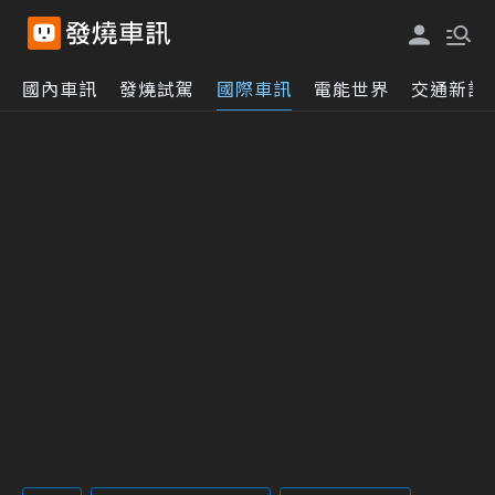
國內車訊
發燒試駕
國際車訊
電能世界
交通新訊