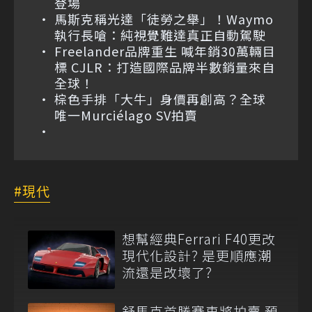
登場
馬斯克稱光達「徒勞之舉」！Waymo
執行長嗆：純視覺難達真正自動駕駛
Freelander品牌重生 喊年銷30萬輛目
標 CJLR：打造國際品牌半數銷量來自
全球！
棕色手排「大牛」身價再創高？全球
唯一Murciélago SV拍賣
現代
想幫經典Ferrari F40更改
現代化設計? 是更順應潮
流還是改壞了?
舒馬克首勝賽車將拍賣 預