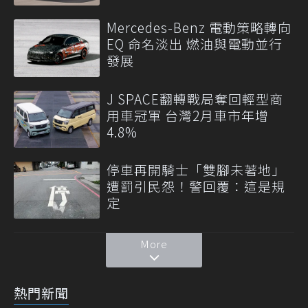
Mercedes-Benz 電動策略轉向
EQ 命名淡出 燃油與電動並行
發展
J SPACE翻轉戰局奪回輕型商
用車冠軍 台灣2月車市年增
4.8%
停車再開騎士「雙腳未著地」
遭罰引民怨！警回覆：這是規
定
More
熱門新聞