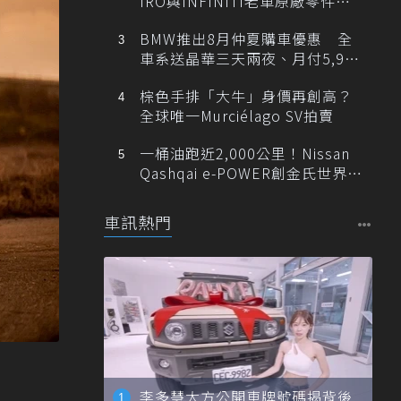
IRO與INFINITI老車原廠零件最
低1折
BMW推出8月仲夏購車優惠 全
車系送晶華三天兩夜、月付5,900
元起
棕色手排「大牛」身價再創高？
全球唯一Murciélago SV拍賣
一桶油跑近2,000公里！Nissan
Qashqai e-POWER創金氏世界紀
錄
車訊熱門
李多慧大方公開車牌號碼揭背後