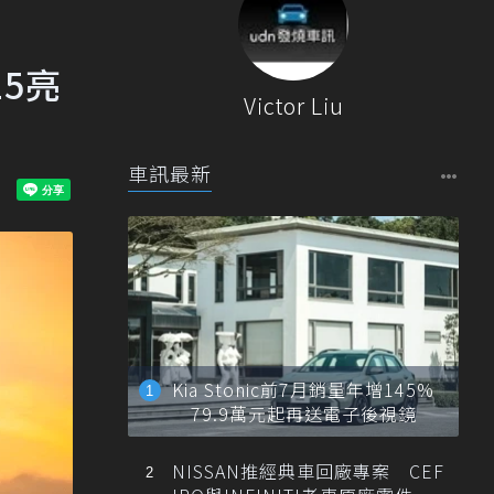
25亮
Victor Liu
車訊最新
Kia Stonic前7月銷量年增145%
79.9萬元起再送電子後視鏡
NISSAN推經典車回廠專案 CEF