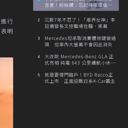
含意！粉絲讚：忘記停哪還能幫
忙找車
沉默7年不忍了！「車界女神」李
在進行
冠儀發長文控職場性騷、黑幕
，表明
Mercedes坦承取消實體按鍵做過
頭 但車內大螢幕不會因此消失
大改款 Mercedes-Benz GLA 正
式亮相 純電 643 公里續航小休
旅！
就是要侵門踏戶！BYD Racco正
式上市 正面迎戰日系K-Car霸主