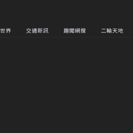
世界
交通新訊
趣聞網搜
二輪天地