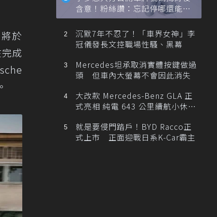
含意！粉絲讚：忘記停哪還能幫
忙找車
沉默7年不忍了！「車界女神」李
，將於
冠儀發長文控職場性騷、黑幕
在完成
Mercedes坦承取消實體按鍵做過
che
頭 但車內大螢幕不會因此消失
。
大改款 Mercedes-Benz GLA 正
式亮相 純電 643 公里續航小休
旅！
就是要侵門踏戶！BYD Racco正
式上市 正面迎戰日系K-Car霸主