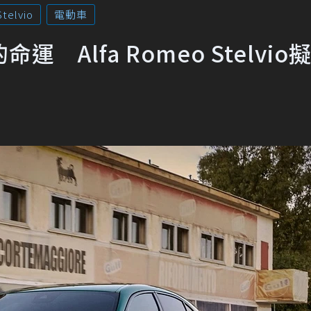
telvio
電動車
Alfa Romeo Stelvio