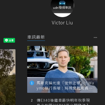
擬
Victor Liu
車訊最新
馬斯克稱光達「徒勞之舉」！Wa
ymo執行長嗆：純視覺難達真正
自動駕駛
傳EX40後繼車最快明年秋季現