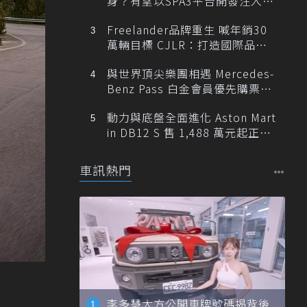
身？有望以SPA3平台開發注入80
0V動力
Freelander品牌重生 喊年銷30
萬輛目標 CJLR：打造國際品牌
半數銷量來自全球！
與世界頂尖樂團相遇 Mercedes-
Benz Pass 白金會員優先購票維
也納愛樂
動力與底盤全面進化 Aston Mart
in DB12 S 售 1,488 萬元起正式
登台
車訊熱門
李多慧大方公開車牌號碼揭背後