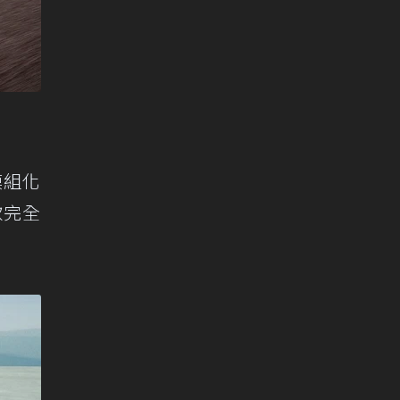
 模組化
款完全