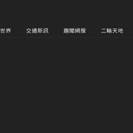
世界
交通新訊
趣聞網搜
二輪天地