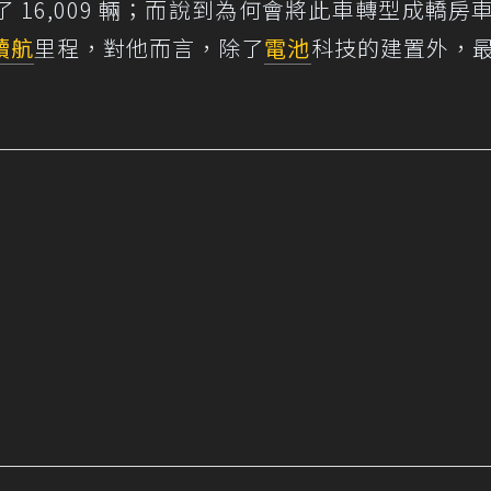
16,009 輛；而說到為何會將此車轉型成轎房
續航
里程，對他而言，除了
電池
科技的建置外，