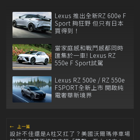
Lexus 推出全新RZ 600e F
Sport 夠狂野 但只有日本
買得到！
當家庭感和戰鬥感都同時
匯集於一車! Lexus RZ
550e F Sport試駕
Lexus RZ 500e / RZ 550e
FSPORT全新上市 開啟純
電奢華新境界
←
上一篇
設計不佳還是A柱又扛了？美國沃爾瑪停車場