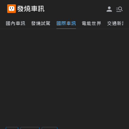
國內車訊
發燒試駕
國際車訊
電能世界
交通新訊