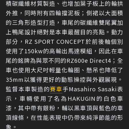
積碳纖維材質製造、也增加葉子板上的輪拱
外推，同時附有四輪擋泥板；側裙以大面積
的三角形造型打造，車尾的碳纖維雙尾翼加
上鴨尾設計絕對是本車最醒目的亮點。動力
部分，RZ SPORT CONCEPT於前後軸個別
使用了150kw的高輸出馬達模組，因此在車
尾的銘牌為與眾不同的RZ600e Direct4；全
車也使用大尺吋輕量化輪圈、懸吊也降低了
35mm以獲得更好的動態操控與外觀展現。
監督本車製造的
賽車
手Masahiro Sasaki表
示，車輛使用了名為HAKUGIN的白色車
漆，其中帶有銀粉，輔以黑車頂與藍色的車
頂線條，在性能表現中仍帶來純淨節能的形
象。