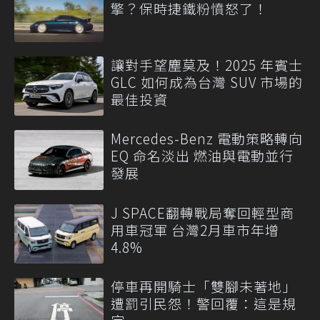
擎？保時捷鐵粉憤怒了！
讓對手望塵莫及！2025 年賓士
GLC 如何成為台灣 SUV 市場的
最佳投資
Mercedes-Benz 電動策略轉向
EQ 命名淡出 燃油與電動並行
發展
J SPACE翻轉戰局奪回輕型商
用車冠軍 台灣2月車市年增
4.8%
停車再開騎士「雙腳未著地」
遭罰引民怨！警回覆：這是規