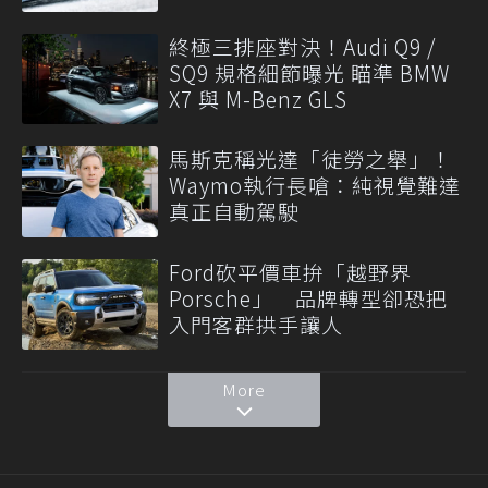
終極三排座對決！Audi Q9 /
SQ9 規格細節曝光 瞄準 BMW
X7 與 M-Benz GLS
馬斯克稱光達「徒勞之舉」！
Waymo執行長嗆：純視覺難達
真正自動駕駛
Ford砍平價車拚「越野界
Porsche」 品牌轉型卻恐把
入門客群拱手讓人
More