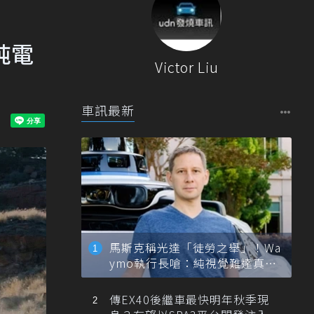
純電
Victor Liu
車訊最新
馬斯克稱光達「徒勞之舉」！Wa
ymo執行長嗆：純視覺難達真正
自動駕駛
傳EX40後繼車最快明年秋季現