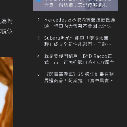
含意！粉絲讚：忘記停哪還能幫
忙找車
Mercedes坦承取消實體按鍵做過
互為對
頭 但車內大螢幕不會因此消失
隊貌似
Subaru坦承性能車「變得太無
聊」成立全新性能部門，三款手
排跑車開發中！
就是要侵門踏戶！BYD Racco正
式上市 正面迎戰日系K-Car霸主
《閃電霹靂車》35 週年計畫只剩
周邊商品！阿斯拉1:1實車與實體
展覽雙雙喊卡