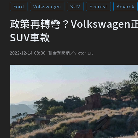
Ford
Volkswagen
SUV
Everest
Amarok
政策再轉彎？Volkswage
SUV車款
聯合新聞網／Victor Liu
2022-12-14 08:30