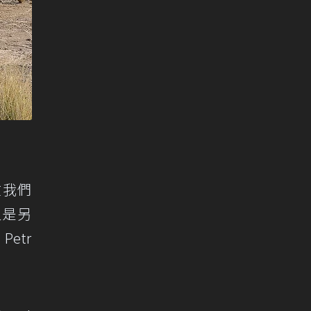
在我們
又是另
etr