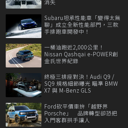
消失
Subaru坦承性能車「變得太無
聊」成立全新性能部門，三款
手排跑車開發中！
一桶油跑近2,000公里！
Nissan Qashqai e-POWER創
金氏世界紀錄
終極三排座對決！Audi Q9 /
SQ9 規格細節曝光 瞄準 BMW
X7 與 M-Benz GLS
Ford砍平價車拚「越野界
Porsche」 品牌轉型卻恐把
入門客群拱手讓人