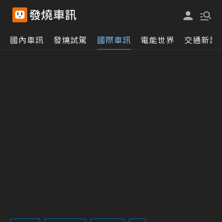
國內車訊
發燒試駕
國際車訊
電能世界
交通新訊