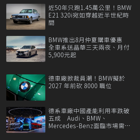
近50年只跑1.45萬公里！BMW
E21 320i宛如穿越近半世紀時
間
BMW推出8月仲夏購車優惠
全車系送晶華三天兩夜、月付
5,900元起
德車廠掀裁員潮！BMW擬於
2027 年前砍 8000 職位
德系車廠中國產能利用率跌破
五成 Audi、BMW、
Mercedes-Benz面臨市場需求
轉變