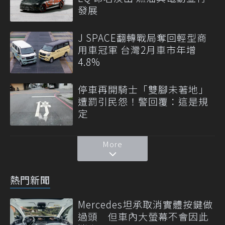
發展
J SPACE翻轉戰局奪回輕型商
用車冠軍 台灣2月車市年增
4.8%
停車再開騎士「雙腳未著地」
遭罰引民怨！警回覆：這是規
定
More
熱門新聞
Mercedes坦承取消實體按鍵做
過頭 但車內大螢幕不會因此