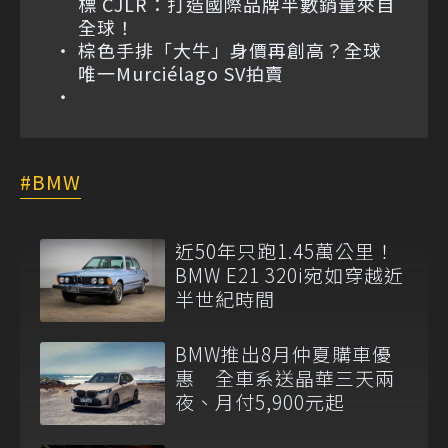
標 CJLR：打造國際品牌半數銷量來自
全球！
棕色手排「大牛」身價再創高？全球
唯一Murciélago SV拍賣
BMW
近50年只跑1.45萬公里！
BMW E21 320i宛如穿越近
半世紀時間
BMW推出8月仲夏購車優
惠 全車系送晶華三天兩
夜、月付5,900元起