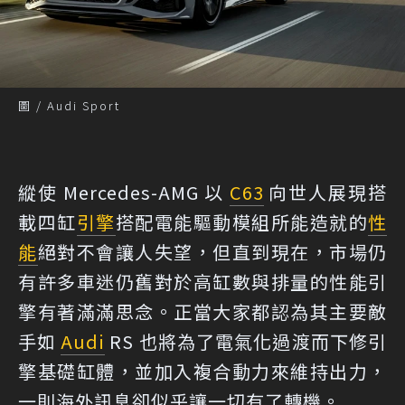
圖 / Audi Sport
縱使 Mercedes-AMG 以
C63
向世人展現搭
載四缸
引擎
搭配電能驅動模組所能造就的
性
能
絕對不會讓人失望，但直到現在，市場仍
有許多車迷仍舊對於高缸數與排量的性能引
擎有著滿滿思念。正當大家都認為其主要敵
手如
Audi
RS 也將為了電氣化過渡而下修引
擎基礎缸體，並加入複合動力來維持出力，
一則海外訊息卻似乎讓一切有了轉機。