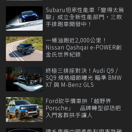
Subaru坦承性能車「變得太無
聊」成立全新性能部門，三款
手排跑車開發中！
一桶油跑近2,000公里！
Nissan Qashqai e-POWER創
金氏世界紀錄
終極三排座對決！Audi Q9 /
SQ9 規格細節曝光 瞄準 BMW
X7 與 M-Benz GLS
Ford砍平價車拚「越野界
Porsche」 品牌轉型卻恐把
入門客群拱手讓人
德系車廠中國產能利用率跌破