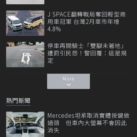
J SPACE翻轉戰局奪回輕型商
用車冠軍 台灣2月車市年增
4.8%
停車再開騎士「雙腳未著地」
遭罰引民怨！警回覆：這是規
定
More
熱門新聞
Mercedes坦承取消實體按鍵做
過頭 但車內大螢幕不會因此
消失