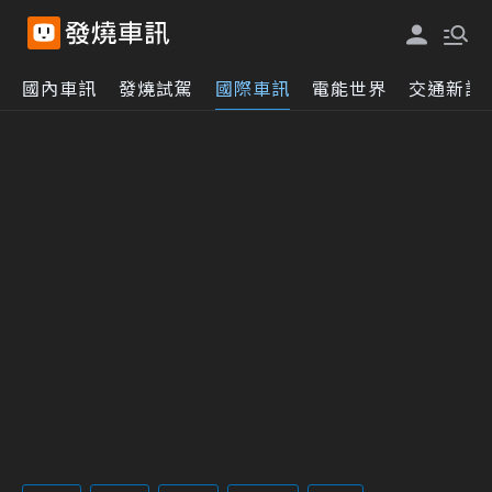
國內車訊
發燒試駕
國際車訊
電能世界
交通新訊