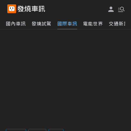
國內車訊
發燒試駕
國際車訊
電能世界
交通新訊