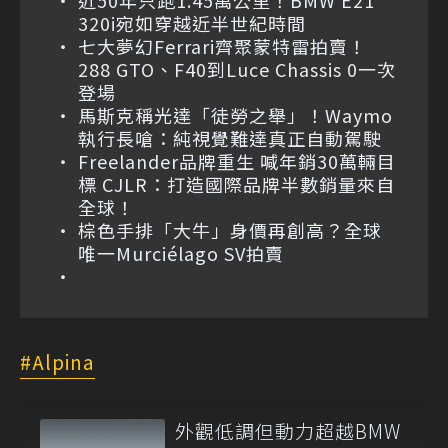
近50年只跑1.45萬公里！BMW E21
320i宛如穿越近半世紀時間
七大夢幻Ferrari齊聚蒙特雷拍賣！
288 GTO、F40到Luce Chassis 0一次
登場
馬斯克稱光達「徒勞之舉」！Waymo
執行長嗆：純視覺難達真正自動駕駛
Freelander品牌重生 喊年銷30萬輛目
標 CJLR：打造國際品牌半數銷量來自
全球！
棕色手排「大牛」身價再創高？全球
唯一Murciélago SV拍賣
Alpina
外觀低調但動力超越BMW