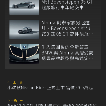
M5! Bovensiepen 05 GT
超級旅行車年底交車
Alpina 創辦家族另起爐
灶，Bovensiepen 推出
790 匹 05 GT 高性能旅行
車
併入集團後的全新篇章！
BMW 與 Alpina 高層受訪
透露品牌轉型與高端定位
規劃
←
上一篇
小改款Nissan Kicks正式上市 售價79.9萬起
下一篇
→
BMW 3.0 CSL即將限量重生 要價2,000萬的致