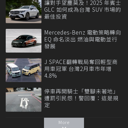
讓對手望塵莫及！2025 年賓士
GLC 如何成為台灣 SUV 市場的
最佳投資
Mercedes-Benz 電動策略轉向
EQ 命名淡出 燃油與電動並行
發展
J SPACE翻轉戰局奪回輕型商
用車冠軍 台灣2月車市年增
4.8%
停車再開騎士「雙腳未著地」
遭罰引民怨！警回覆：這是規
定
More