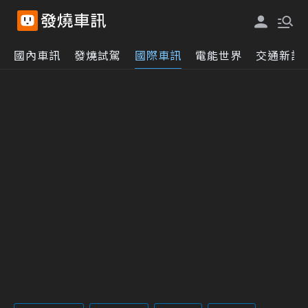
國內車訊
發燒試駕
國際車訊
電能世界
交通新訊