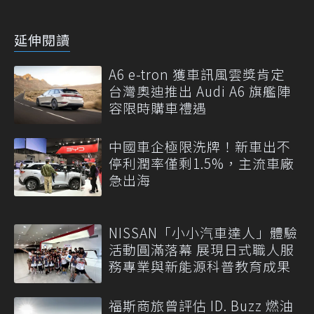
延伸閱讀
A6 e-tron 獲車訊風雲獎肯定
台灣奧迪推出 Audi A6 旗艦陣
容限時購車禮遇
中國車企極限洗牌！新車出不
停利潤率僅剩1.5%，主流車廠
急出海
NISSAN「小小汽車達人」體驗
活動圓滿落幕 展現日式職人服
務專業與新能源科普教育成果
福斯商旅曾評估 ID. Buzz 燃油