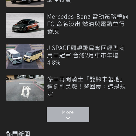
Mercedes-Benz 電動策略轉向
EQ 命名淡出 燃油與電動並行
發展
J SPACE翻轉戰局奪回輕型商
用車冠軍 台灣2月車市年增
4.8%
停車再開騎士「雙腳未著地」
遭罰引民怨！警回覆：這是規
定
More
熱門新聞