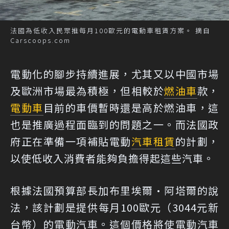
法國為低收入民眾推每月100歐元的電動車租賃方案。 摘自
Carscoops.com
電動化的腳步持續進展，尤其又以中國市場
及歐洲市場最為積極，但相較於
燃油車
款，
電動車
目前的車價暫時還是高於燃油車，這
也是推廣過程面臨到的問題之一。而法國政
府正在準備一項補貼電動
汽車租賃
的計劃，
以使低收入消費者能夠負擔得起這些汽車。
根據法國預算部長加布里埃爾·阿塔爾的說
法，該計劃是提供每月100歐元（3044元新
台幣）的電動汽車。這個價格將使電動汽車