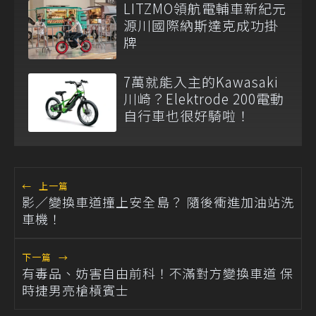
LITZMO領航電輔車新紀元
源川國際納斯達克成功掛
牌
7萬就能入主的Kawasaki
川崎？Elektrode 200電動
自行車也很好騎啦！
←
上一篇
影／變換車道撞上安全島？ 隨後衝進加油站洗
車機！
下一篇
→
有毒品、妨害自由前科！不滿對方變換車道 保
時捷男亮槍槓賓士