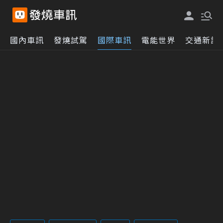
國內車訊
發燒試駕
國際車訊
電能世界
交通新訊