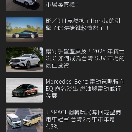
市場尋商機！
影／911竟然換了Honda的引
擎？保時捷鐵粉憤怒了！
讓對手望塵莫及！2025 年賓士
GLC 如何成為台灣 SUV 市場的
最佳投資
Mercedes-Benz 電動策略轉向
EQ 命名淡出 燃油與電動並行
發展
J SPACE翻轉戰局奪回輕型商
用車冠軍 台灣2月車市年增
4.8%